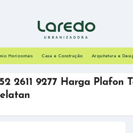
io Horizontais
Casa e Construção
Arquitetura e Desi
52 2611 9277 Harga Plafon 
elatan