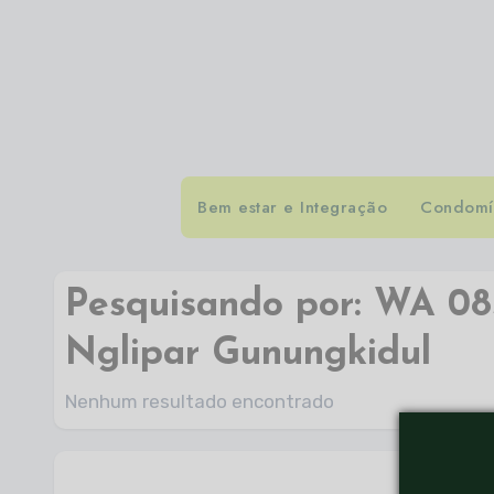
Bem estar e Integração
Condomín
Pesquisando por: WA 0
Nglipar Gunungkidul
Nenhum resultado encontrado