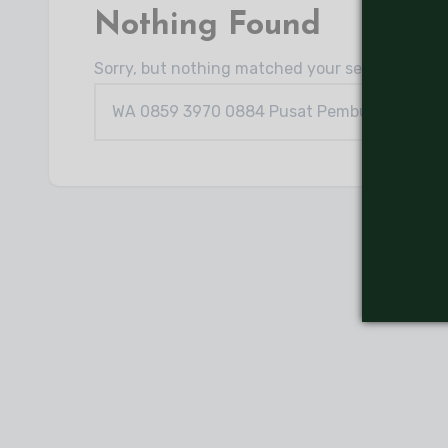
Nothing Found
Sorry, but nothing matched your search criter