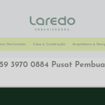
io Horizontais
Casa e Construção
Arquitetura e Desi
859 3970 0884 Pusat Pembua