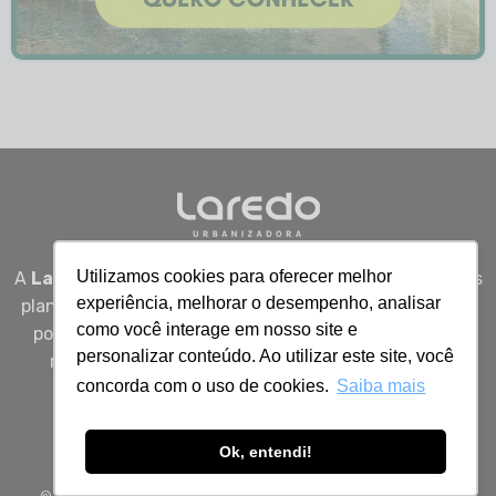
Utilizamos cookies para oferecer melhor
A
Laredo Urbanizadora
desenvolve empreendimentos
experiência, melhorar o desempenho, analisar
planejados em Sergipe, unindo qualidade, segurança e
como você interage em nosso site e
potencial real de valorização para quem busca viver
personalizar conteúdo. Ao utilizar este site, você
melhor, investir bem e construir patrimônio com
concorda com o uso de cookies.
Saiba mais
inteligência.
Ok, entendi!