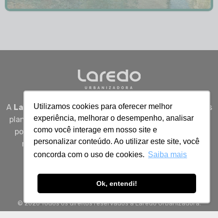
Utilizamos cookies para oferecer melhor
A
Laredo Urbanizadora
desenvolve empreendimentos
experiência, melhorar o desempenho, analisar
planejados em Sergipe, unindo qualidade, segurança e
como você interage em nosso site e
potencial real de valorização para quem busca viver
personalizar conteúdo. Ao utilizar este site, você
melhor, investir bem e construir patrimônio com
concorda com o uso de cookies.
Saiba mais
inteligência.
Ok, entendi!
© 2026 Todos os direitos reservados à Laredo Urbanizadora.