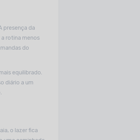
A presença da
r a rotina menos
demandas do
mais equilibrado.
o diário a um
.
a, o lazer fica