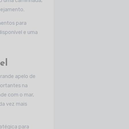
mo uma caminhada,
nejamento.
mentos para
disponível e uma
el
grande apelo de
portantes na
ade com o mar,
ada vez mais
atégica para