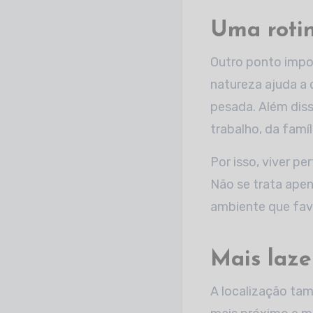
Uma rotin
Outro ponto impo
natureza ajuda a 
pesada. Além dis
trabalho, da famíl
Por isso, viver pe
Não se trata apen
ambiente que fav
Mais laz
A localização tam