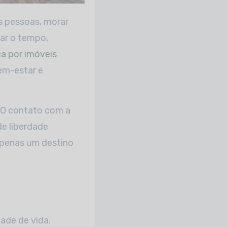
zar o tempo,
a por imóveis
em-estar e
. O contato com a
de liberdade
 apenas um destino
dade de vida.