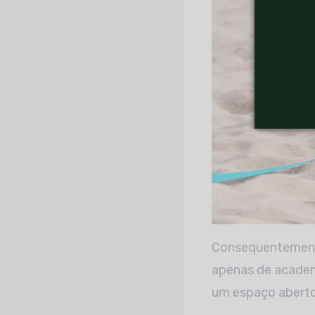
Consequentemente
apenas de academ
um espaço aberto,