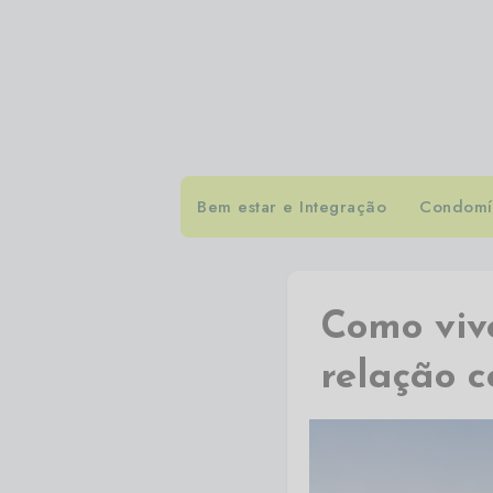
Bem estar e Integração
Condomín
Como viv
relação c