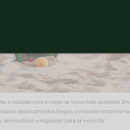
, o cuidado com o corpo se torna mais acessível. Em
ias ou deslocamentos longos, o morador encontra na 
 democrático e inspirador para se exercitar.