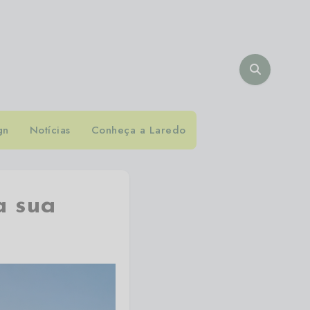
gn
Notícias
Conheça a Laredo
a sua