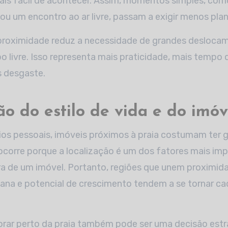
ais fácil de acontecer. Assim, momentos simples, co
u um encontro ao ar livre, passam a exigir menos pla
 proximidade reduz a necessidade de grandes desloca
o livre. Isso representa mais praticidade, mais tempo 
 desgaste.
ão do estilo de vida e do imóv
os pessoais, imóveis próximos à praia costumam ter 
 ocorre porque a localização é um dos fatores mais im
a de um imóvel. Portanto, regiões que unem proximid
bana e potencial de crescimento tendem a se tornar c
orar perto da praia também pode ser uma decisão estr