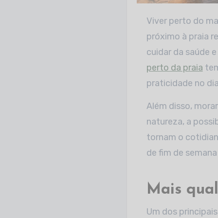
Viver perto do mar é uma escolha que vai além da paisagem. Para muitas pessoas, morar
próximo à praia r
cuidar da saúde e
perto da praia
tem
praticidade no dia
Além disso, morar
natureza, a possib
tornam o cotidian
de fim de semana e
Mais qual
Um dos principais