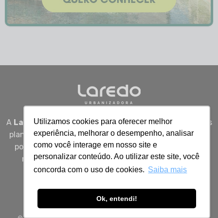
Utilizamos cookies para oferecer melhor
A
Laredo Urbanizadora
desenvolve empreendimentos
experiência, melhorar o desempenho, analisar
planejados em Sergipe, unindo qualidade, segurança e
como você interage em nosso site e
potencial real de valorização para quem busca viver
personalizar conteúdo. Ao utilizar este site, você
melhor, investir bem e construir patrimônio com
concorda com o uso de cookies.
Saiba mais
inteligência.
Ok, entendi!