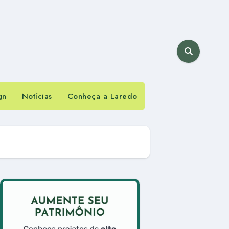
gn
Notícias
Conheça a Laredo