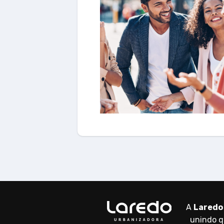
A
Laredo
unindo q