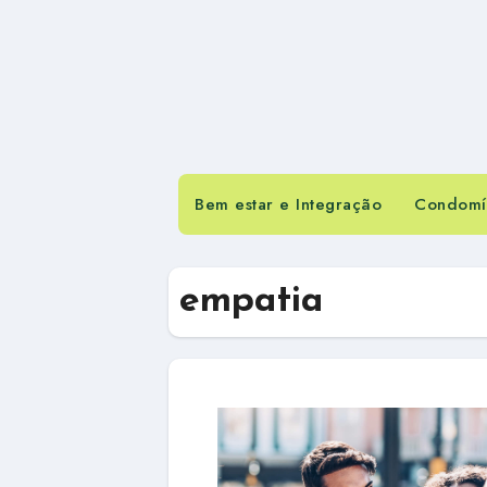
Bem estar e Integração
Condomín
empatia