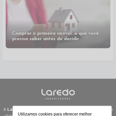
Comprar o primeiro imóvel: o que você
precisa saber antes de decidir
A
Laredo Urbanizadora
desenvolve empreendimentos
Utilizamos cookies para oferecer melhor
planejados em Sergipe, unindo qualidade, segurança e