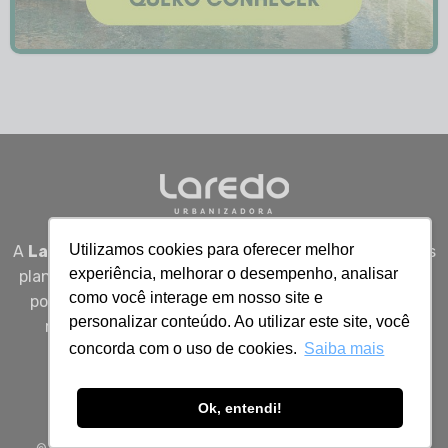
Utilizamos cookies para oferecer melhor
A
Laredo Urbanizadora
desenvolve empreendimentos
experiência, melhorar o desempenho, analisar
planejados em Sergipe, unindo qualidade, segurança e
como você interage em nosso site e
potencial real de valorização para quem busca viver
personalizar conteúdo. Ao utilizar este site, você
melhor, investir bem e construir patrimônio com
concorda com o uso de cookies.
Saiba mais
inteligência.
Ok, entendi!