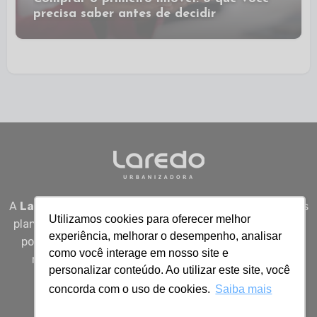
precisa saber antes de decidir
A
Laredo Urbanizadora
desenvolve empreendimentos
Utilizamos cookies para oferecer melhor
planejados em Sergipe, unindo qualidade, segurança e
experiência, melhorar o desempenho, analisar
potencial real de valorização para quem busca viver
como você interage em nosso site e
melhor, investir bem e construir patrimônio com
personalizar conteúdo. Ao utilizar este site, você
inteligência.
concorda com o uso de cookies.
Saiba mais