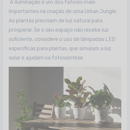
A iluminação é um dos fatores mais
importantes na criação de uma Urban Jungle.
As plantas precisam de luz natural para
prosperar. Se o seu espaço não
recebe luz
suficiente, considere o uso de lâmpadas LED
específicas para plantas, que simulam a luz
solar e ajudam na fotossíntese.