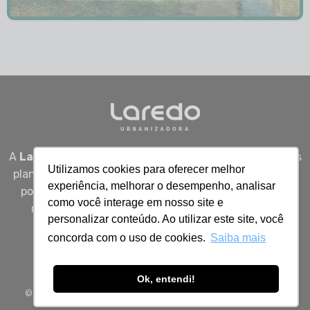
A
Laredo Urbanizadora
desenvolve empreendimentos
Utilizamos cookies para oferecer melhor
planejados em Sergipe, unindo qualidade, segurança e
experiência, melhorar o desempenho, analisar
potencial real de valorização para quem busca viver
como você interage em nosso site e
melhor, investir bem e construir patrimônio com
personalizar conteúdo. Ao utilizar este site, você
inteligência.
concorda com o uso de cookies.
Saiba mais
Ok, entendi!
© 2026 Todos os direitos reservados à Laredo Urbanizadora.