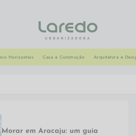
io Horizontais
Casa e Construção
Arquitetura e Desi
Morar em Aracaju: um guia