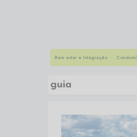
Bem estar e Integração
Condomín
guia