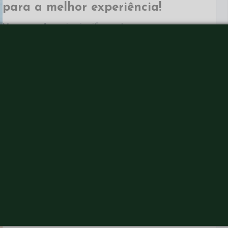
para a melhor experiência!
Morar em Aracaju significa estar em uma
cidade repleta de novidades durante todo o
ano, tendo contato com pessoas do Brasil
inteiro, além de usufruir de bairros
desenvolvidos que oferecem…
Guia do anfitrião: descubra
como receber bem