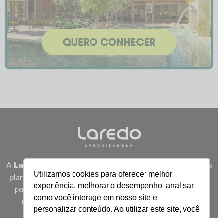
A
Laredo Urbanizadora
desenvolve empreendimentos
Utilizamos cookies para oferecer melhor
planejados em Sergipe, unindo qualidade, segurança e
experiência, melhorar o desempenho, analisar
potencial real de valorização para quem busca viver
como você interage em nosso site e
melhor, investir bem e construir patrimônio com
personalizar conteúdo. Ao utilizar este site, você
inteligência.