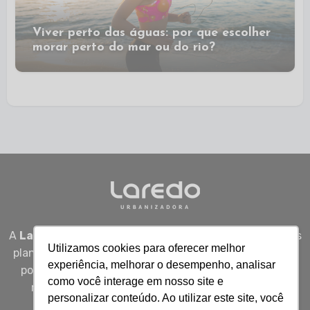
Viver perto das águas: por que escolher
morar perto do mar ou do rio?
A
Laredo Urbanizadora
desenvolve empreendimentos
Utilizamos cookies para oferecer melhor
planejados em Sergipe, unindo qualidade, segurança e
experiência, melhorar o desempenho, analisar
potencial real de valorização para quem busca viver
como você interage em nosso site e
melhor, investir bem e construir patrimônio com
personalizar conteúdo. Ao utilizar este site, você
inteligência.