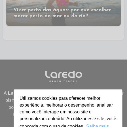
Viver perto das águas: por que escolher
morar perto do mar ou do rio?
A
Laredo Urbanizadora
desenvolve empreendimentos
Utilizamos cookies para oferecer melhor
planejados em Sergipe, unindo qualidade, segurança e
experiência, melhorar o desempenho, analisar
potencial real de valorização para quem busca viver
como você interage em nosso site e
melhor, investir bem e construir patrimônio com
personalizar conteúdo. Ao utilizar este site, você
inteligência.
concorda com o uso de cookies.
Saiba mais