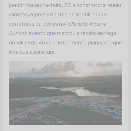
penúltima sexta-feira, 27, a construtora reuniu
clientes, representantes de imobiliárias e
corretores parceiros no
Villaredo Aruana
Sunset
, evento que marcou a recém entrega
do Villaredo Aruana, loteamento planejado que
leva sua assinatura.