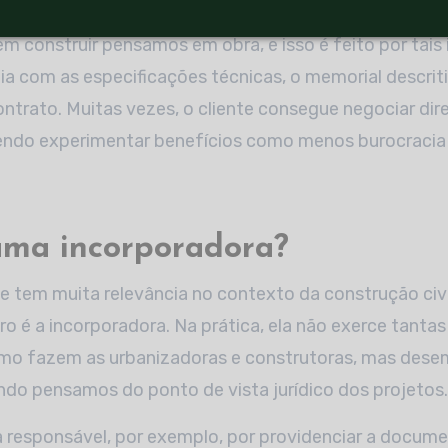
 construir pensamos em obra, e isso é feito por tais i
a com as especificações técnicas, o memorial descrit
ntrato. Muitas vezes, o cliente consegue negociar di
endo experimentar benefícios como menos burocracia 
uma incorporadora?
e tem muita relevância no contexto da construção civ
eiro é a incorporadora. Na prática, ela não exerce tanta
o fazem as urbanizadoras e construtoras, mas des
do pensamos do ponto de vista jurídico dos projetos.
ica responsável, por exemplo, por providenciar a docume