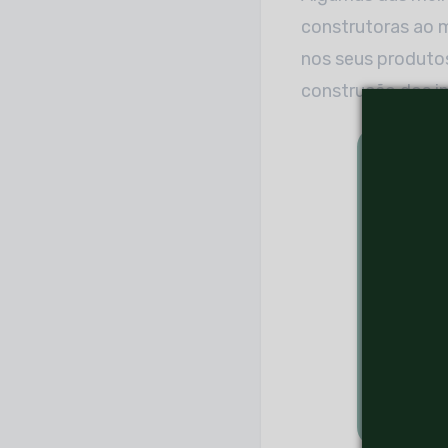
construtoras ao 
nos seus produtos
construção dos i