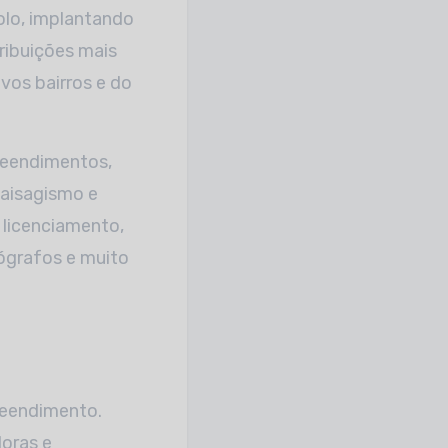
olo, implantando
tribuições mais
vos bairros e do
reendimentos,
paisagismo e
licenciamento,
ógrafos e muito
reendimento.
oras e