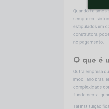
Quando falamos em
sempre em sintoni
estipulados em co
construtora, pod
no pagamento.
O que é 
Outra empresa qu
imobiliário brasil
complexidade com
fundamental quan
Tal instituição f