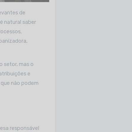
é natural saber
rocessos.
banizadora,
 setor, mas o
atribuições e
s que não podem
resa responsável