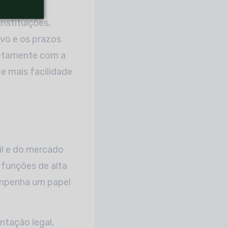
nstituições,
ivo e os prazos
retamente com a
e mais facilidade
il e do mercado
s funções de alta
empenha um papel
ntação legal,