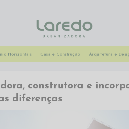
io Horizontais
Casa e Construção
Arquitetura e Desi
ora, construtora e incorp
as diferenças