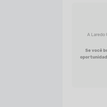
A Laredo Urbanizadora é referência em empreendimentos planejados com
Se você b
oportunidad