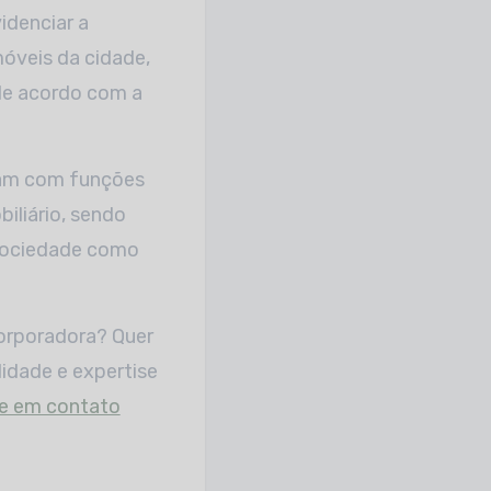
idenciar a
móveis da cidade,
 de acordo com a
tam com funções
iliário, sendo
 sociedade como
corporadora? Quer
idade e expertise
tre em contato