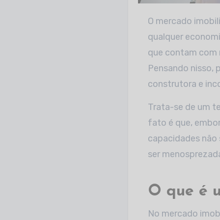
O mercado imobiliário e a construção civil estão entre os ramos mais relevantes de
qualquer economia
que contam com m
Pensando nisso, 
construtora e inc
Trata-se de um t
fato é que, embor
capacidades não 
ser menosprezadas
O que é 
No mercado imobil