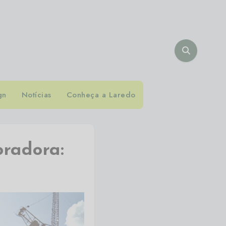
gn
Notícias
Conheça a Laredo
oradora: