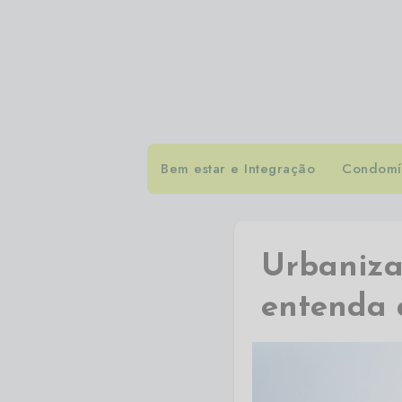
Bem estar e Integração
Condomín
Urbanizad
entenda 