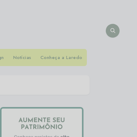
gn
Notícias
Conheça a Laredo