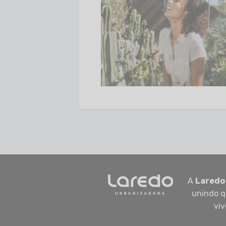
A
Laredo
unindo q
viv