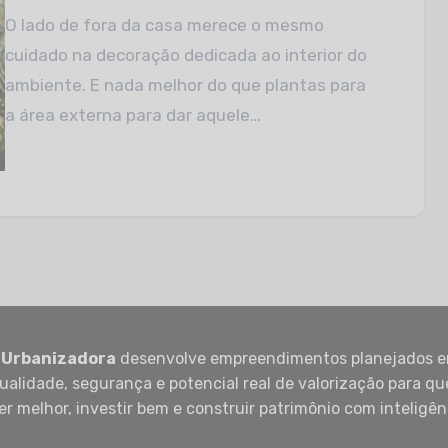
O lado de fora da casa merece o mesmo
cuidado na decoração dedicada ao interior do
ambiente. E nada melhor do que plantas para
a área externa para dar aquele…
 Urbanizadora
desenvolve empreendimentos planejados e
ualidade, segurança e potencial real de valorização para q
er melhor, investir bem e construir patrimônio com inteligên