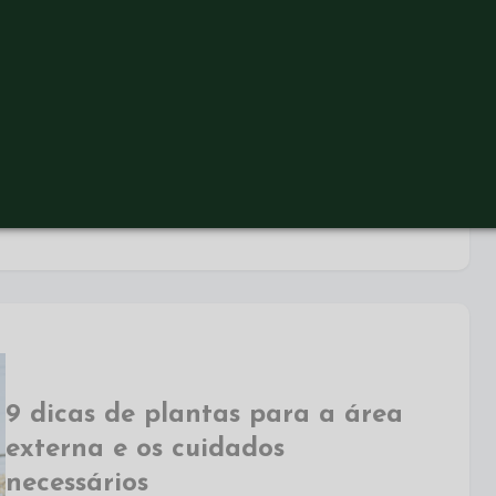
Para quem deseja contar com mais qualidade
de vida em casa, é preciso pensar em outros
aspectos que vão além da localização e do
espaço propriamente dito. Há alguns
conceitos…
9 dicas de plantas para a área
externa e os cuidados
necessários