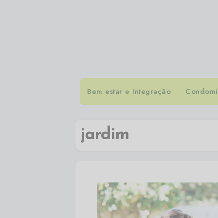
Bem estar e Integração
Condomín
jardim