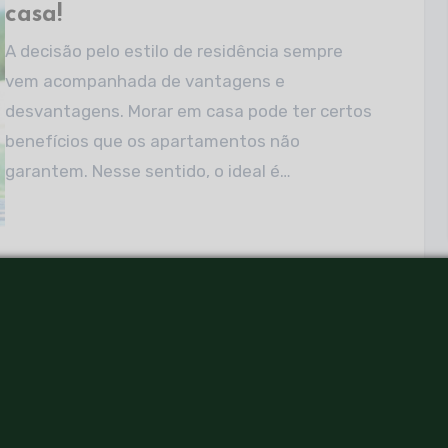
casa!
A decisão pelo estilo de residência sempre
vem acompanhada de vantagens e
desvantagens. Morar em casa pode ter certos
benefícios que os apartamentos não
garantem. Nesse sentido, o ideal é…
Quer construir um jardim
perfeito? Confira nossas dicas!