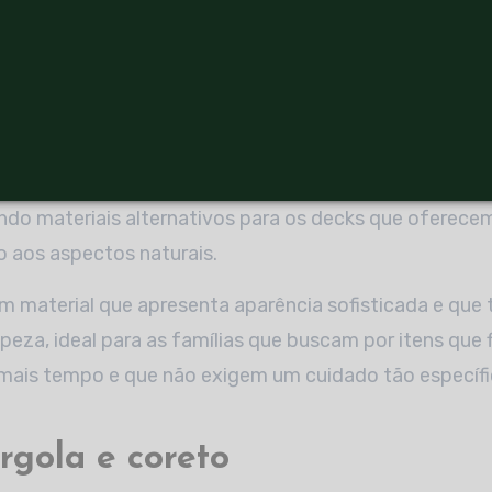
a e do ofurô, por exemplo, precisa ser planejado de m
 ofereça riscos aos usuários e que conte com um mater
eram as mais procuradas justamente por serem resiste
sentarem chances menores de apodrecimento. No entan
ndo materiais alternativos para os decks que oferec
o aos aspectos naturais.
m material que apresenta aparência sofisticada e que t
eza, ideal para as famílias que buscam por itens que 
ais tempo e que não exigem um cuidado tão específico
érgola e coreto