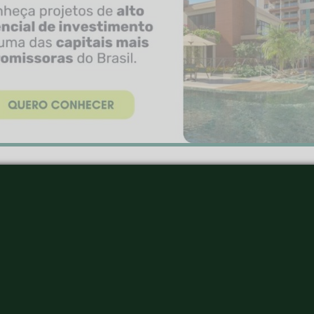
ual é o tamanho ideal para o lago, entendendo sobre o
icado é que não seja muito grande, pois fará com que 
ilizado para outros fins de entretenimento seja perdida
se com o deck em torno da pi
dim perfeito, é necessário pensar no ambiente extern