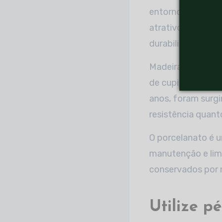
entorno da piscin
atrativo, que não
durabilidade.
Madeiras nobres 
de cupins e apre
anos, foram surgi
resistência quant
O porcelanato é u
manutenção e limp
conservados por m
Utilize p