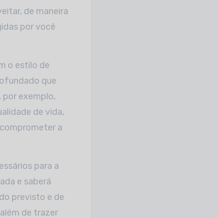
eitar, de maneira
gidas por você
m o estilo de
profundado que
, por exemplo,
alidade de vida,
m comprometer a
essários para a
hada e saberá
do previsto e de
 além de trazer