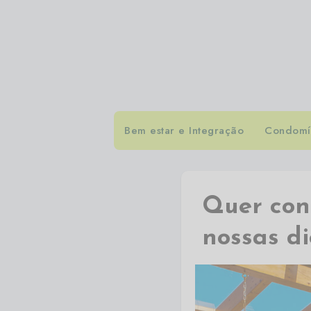
Bem estar e Integração
Condomín
Quer cons
nossas di