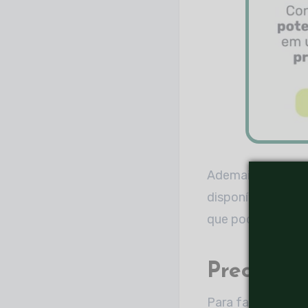
Ademais, avalie q
disponível. O ind
que poderá ser ut
Preocupe-
Para fazer um jar