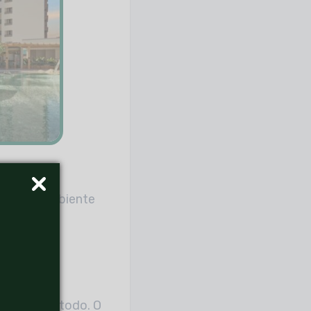
 espaço
parte do ambiente
.
scina
o como um todo. O