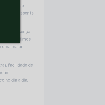
odo que fique
ial que apresente
ntes à presença
to, nos últimos
em uma maior
raz facilidade de
ficam
 no dia a dia.