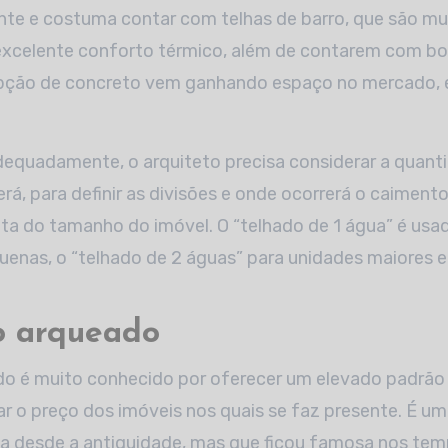
rente e costuma contar com telhas de barro, que são mu
excelente conforto térmico, além de contarem com bo
pção de concreto vem ganhando espaço no mercado, 
dequadamente, o arquiteto precisa considerar a quant
rá, para definir as divisões e onde ocorrerá o caimento
nta do tamanho do imóvel. O “telhado de 1 água” é us
enas, o “telhado de 2 águas” para unidades maiores e 
o arqueado
do é muito conhecido por oferecer um elevado padrão 
o preço dos imóveis nos quais se faz presente. É um
ada desde a antiguidade, mas que ficou famosa nos t