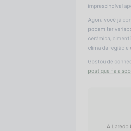
imprescindível a
Agora você já con
podem ter variado
cerâmica, cimentí
clima da região e
Gostou de conhece
post que fala sob
A Laredo Urbanizadora é referência em empreendimentos planejados com