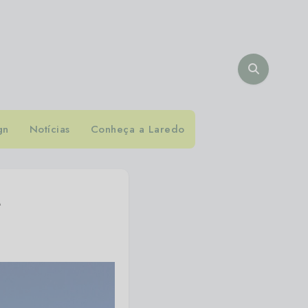
gn
Notícias
Conheça a Laredo
e