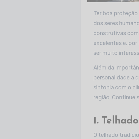
Ter boa proteção contra as intempéries do tempo é algo fundamental para a segurança
dos seres humano
construtivas com
excelentes e, por
ser muito interes
Além da importânc
personalidade a 
sintonia com o cli
região. Continue 
1. Telhado
O telhado tradici