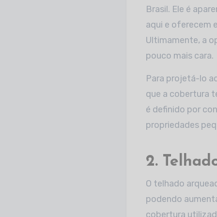
Brasil. Ele é apa
aqui e oferecem 
Ultimamente, a o
pouco mais cara.
Para projetá-lo a
que a cobertura te
é definido por co
propriedades pequ
2. Telhad
O telhado arquea
podendo aumentar 
cobertura utiliz