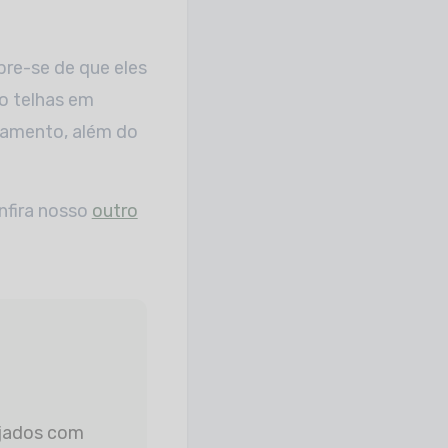
bre-se de que eles
mo telhas em
rçamento, além do
nfira nosso
outro