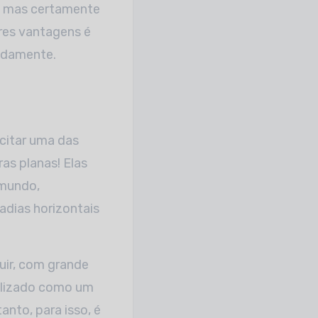
o, mas certamente
res vantagens é
pidamente.
 citar uma das
as planas! Elas
 mundo,
dias horizontais
uir, com grande
tilizado como um
nto, para isso, é