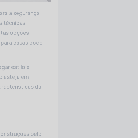
s técnicas
itas opções
s para casas pode
gar estilo e
do esteja em
aracterísticas da
construções pelo