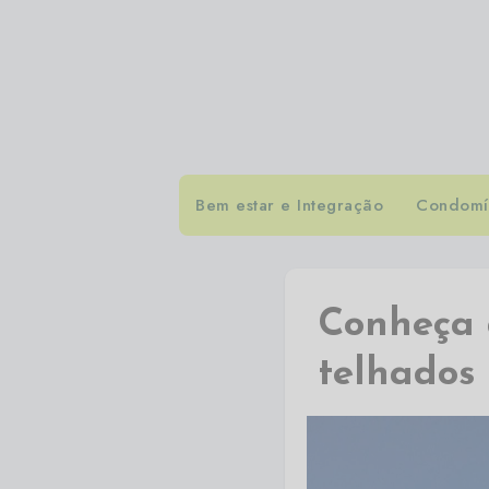
Bem estar e Integração
Condomín
Conheça a
telhados