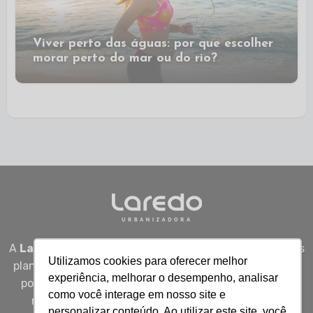
Viver perto das águas: por que escolher
morar perto do mar ou do rio?
A
Laredo Urbanizadora
desenvolve empreendimentos
Utilizamos cookies para oferecer melhor
planejados em Sergipe, unindo qualidade, segurança e
experiência, melhorar o desempenho, analisar
potencial real de valorização para quem busca viver
como você interage em nosso site e
melhor, investir bem e construir patrimônio com
personalizar conteúdo. Ao utilizar este site, você