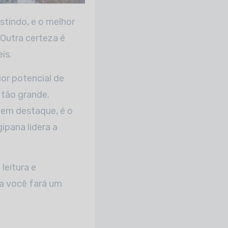
 Outra certeza é
is.
ior potencial de
 tão grande.
cem destaque, é o
ipana lidera a
leitura e
za você fará um