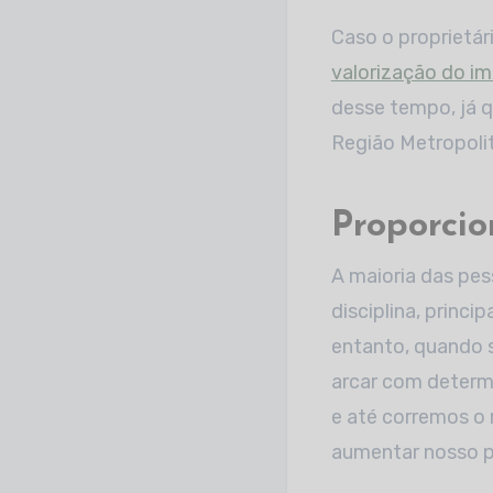
Caso o proprietár
valorização do im
desse tempo, já q
Região Metropolit
Proporci
A maioria das pes
disciplina, princ
entanto, quando 
arcar com determ
e até corremos o 
aumentar nosso p