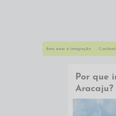
Bem estar e Integração
Condomín
Por que i
Aracaju?