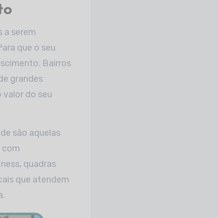
to
s a serem
Para que o seu
escimento. Bairros
 de grandes
 valor do seu
ade são aquelas
, com
tness, quadras
locais que atendem
a.