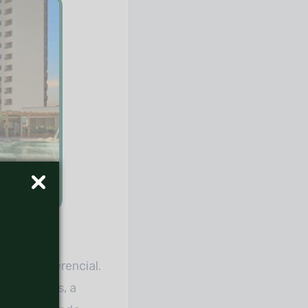
ento e
er um diferencial.
s centros, a