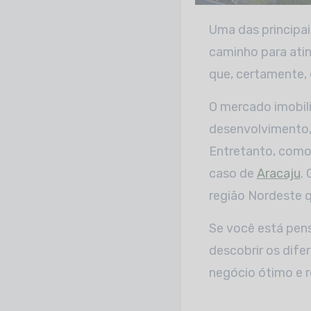
Uma das principais maneiras de aumentar nosso capital financeiro é investindo, e o melhor
caminho para atin
que, certamente, 
O mercado imobili
desenvolvimento, 
Entretanto, como
caso de
Aracaju
.
região Nordeste 
Se você está pens
descobrir os dife
negócio ótimo e re