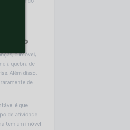
stância. Sendo
e, a
mercado
nças, o imóvel,
une à quebra de
se. Além disso,
s raramente de
ntável é que
po de atividade.
ina tem um imóvel