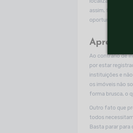
localização permi
assim, tornam-se
oportunidade alu
Apresenta
Ao contrário de i
por estar registr
instituições e nã
os imóveis não so
forma brusca, o q
Outro fato que pr
todos necessitamo
Basta parar para 