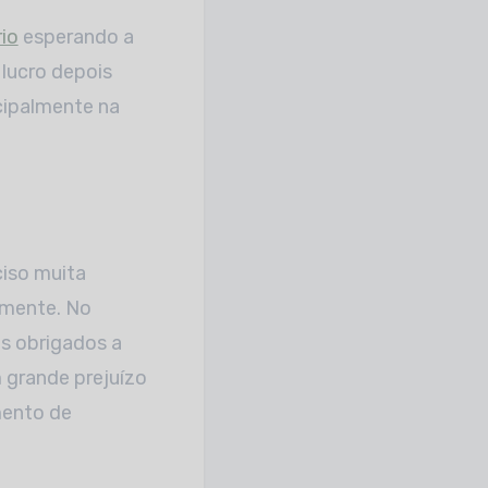
rio
esperando a
 lucro depois
cipalmente na
ciso muita
lmente. No
s obrigados a
 grande prejuízo
mento de