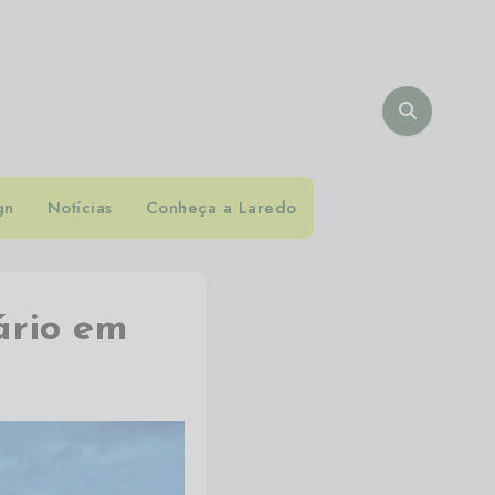
gn
Notícias
Conheça a Laredo
ário em