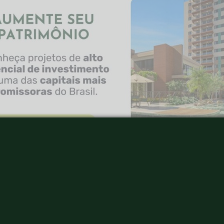
 capitais, toda a cidade já tem potencial de crescim
ntanto, bairros adjacentes à região central costumam s
que mantêm o morador longe do movimento de grande