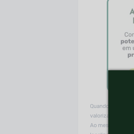
Quando falamos de
valorização. No e
Ao mesmo tempo 