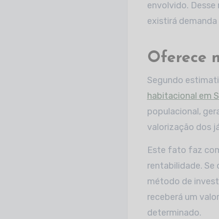
envolvido. Desse
existirá demanda 
Oferece m
Segundo estimativ
habitacional em S
populacional, ger
valorização dos j
Este fato faz com
rentabilidade. Se 
método de investi
receberá um valor
determinado.