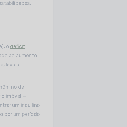
stabilidades,
a), o
déficit
mado ao aumento
, leva à
sinônimo de
r o imóvel —
trar um inquilino
do por um período