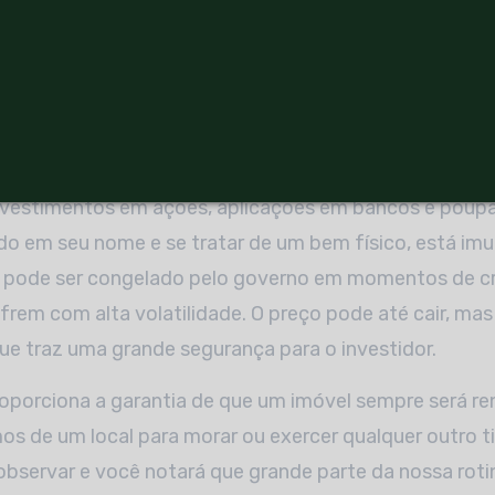
te que comércios e serviços continuem a uma curta di
 bastante procurados, aumentando, consequentement
gar ou vender futuramente.
 menores riscos que outros 
nvestimentos em ações, aplicações em bancos e poupa
ado em seu nome e se tratar de um bem físico, está im
o pode ser congelado pelo governo em momentos de cri
frem com alta volatilidade. O preço pode até cair, ma
ue traz uma grande segurança para o investidor.
oporciona a garantia de que um imóvel sempre será re
s de um local para morar ou exercer qualquer outro ti
observar e você notará que grande parte da nossa rot