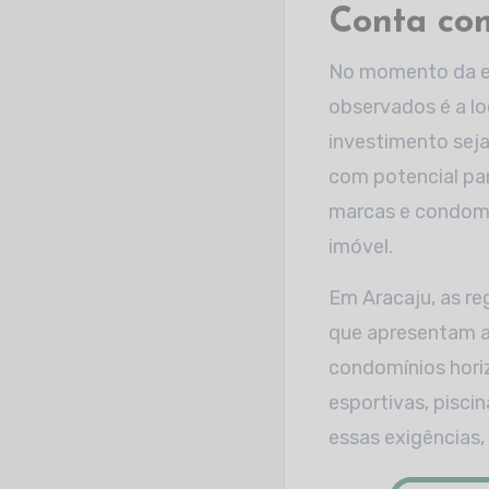
Conta com
No momento da es
observados é a lo
investimento seja
com potencial par
marcas e condom
imóvel.
Em Aracaju, as re
que apresentam as
condomínios horiz
esportivas, pisci
essas exigências,