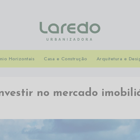
io Horizontais
Casa e Construção
Arquitetura e Desi
nvestir no mercado imobili