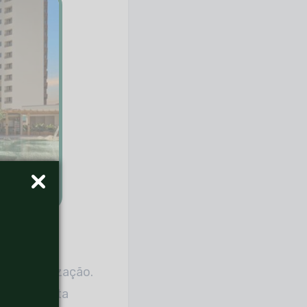
er a localização.
rande oferta