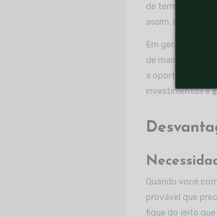
de terrenos ou lo
assim, caso você 
Em geral, a urban
de maneira que o 
a oportunidade de
investimentos e
e
Desvanta
Necessidad
Quando você compr
provável que prec
fique do jeito qu