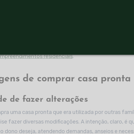
tes disponíveis para construção nos bairros mais tradi
queira morar nesses locais, a casa antiga figura como 
ização começa pelas áreas centrais e se espalha para 
desenvolvimento seja progressivo e incessante. Porém
 descobrir lugares diferentes, como bairros que estã
mpreendimentos residenciais
.
gens de comprar casa pronta
e de fazer alterações
a uma casa pronta que era utilizada por outras famíl
ise fazer diversas modificações. A intenção, claro, é q
e o dono deseja, atendendo demandas, anseios e nece