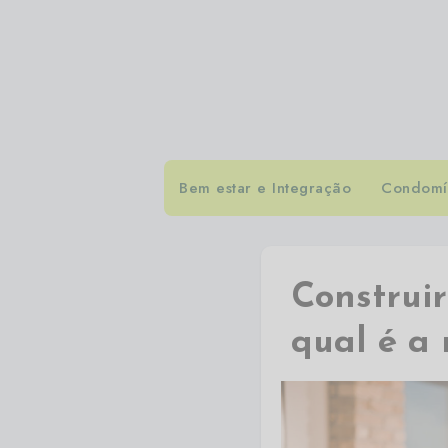
Bem estar e Integração
Condomín
Construi
qual é a 