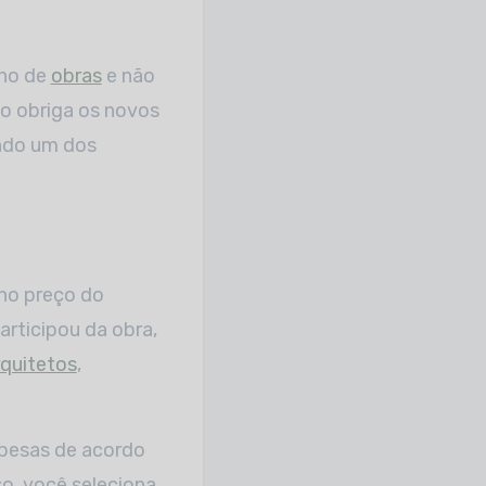
lho de
obras
e não
to obriga os novos
ndo um dos
 no preço do
articipou da obra,
rquitetos
,
spesas de acordo
so, você seleciona