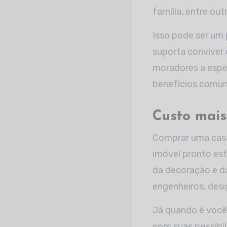
família, entre out
Isso pode ser um
suporta conviver 
moradores a espe
benefícios comuns
Custo mais
Comprar uma casa 
imóvel pronto est
da decoração e da
engenheiros, desi
Já quando é você
com suas possibil