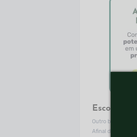
Escolha da
Outro benefício d
Afinal de contas,