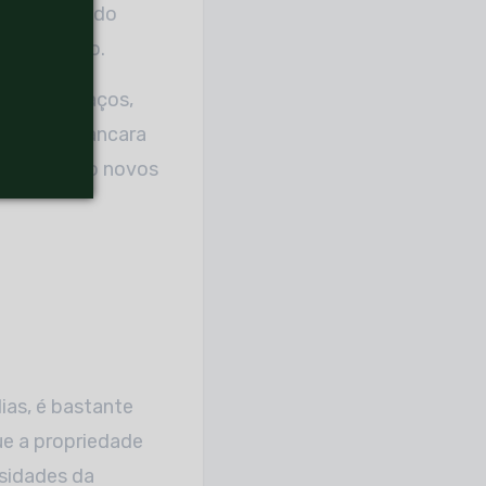
cionais. Sendo
única opção.
outros espaços,
, isso escancara
o recebendo novos
ias, é bastante
ue a propriedade
ssidades da