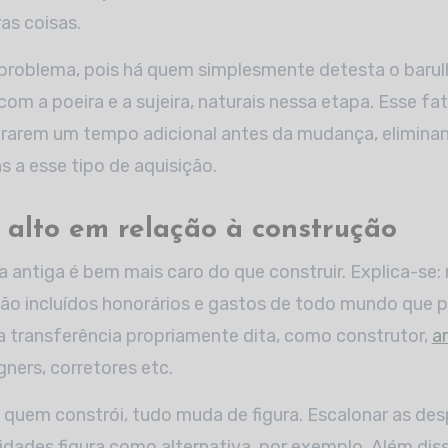
ras coisas.
 problema, pois há quem simplesmente detesta o baru
com a poeira e a sujeira, naturais nessa etapa. Esse fa
rarem um tempo adicional antes da mudança, elimina
 a esse tipo de aquisição.
 alto em relação à construção
antiga é bem mais caro do que construir. Explica-se:
ão incluídos honorários e gastos de todo mundo que p
 transferência propriamente dita, como construtor,
a
gners, corretores etc.
 quem constrói, tudo muda de figura. Escalonar as de
idades figura como alternativa, por exemplo. Além dis