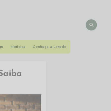
gn
Notícias
Conheça a Laredo
Saiba