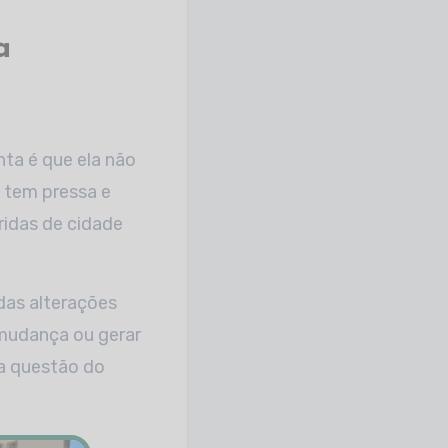
a
ta é que ela não
 tem pressa e
ridas de cidade
das alterações
 mudança ou gerar
a questão do