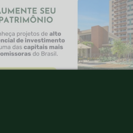
 localização
e investir em um imóvel pronto é que você pode escolh
 sobretudo nas cidades grandes e capitais não existe g