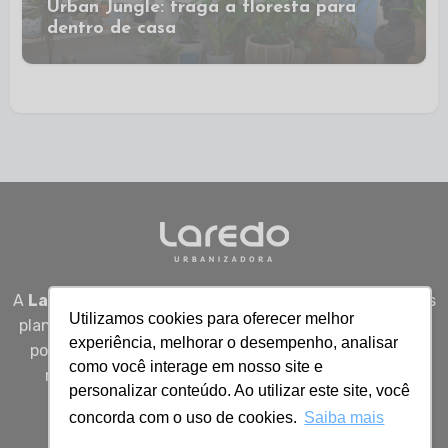
Urban Jungle: traga a floresta para
dentro de casa ​
A
Laredo Urbanizadora
desenvolve empreendimentos
Utilizamos cookies para oferecer melhor
planejados em Sergipe, unindo qualidade, segurança e
experiência, melhorar o desempenho, analisar
potencial real de valorização para quem busca viver
como você interage em nosso site e
melhor, investir bem e construir patrimônio com
personalizar conteúdo. Ao utilizar este site, você
inteligência.
concorda com o uso de cookies.
Saiba mais