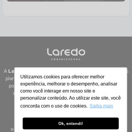
A
Laredo Urbanizadora
desenvolve empreendimentos
Utilizamos cookies para oferecer melhor
planejados em Sergipe, unindo qualidade, segurança e
experiência, melhorar o desempenho, analisar
potencial real de valorização para quem busca viver
como você interage em nosso site e
melhor, investir bem e construir patrimônio com
personalizar conteúdo. Ao utilizar este site, você
inteligência.
concorda com o uso de cookies.
Saiba mais
Ok, entendi!
© 2026 Todos os direitos reservados à Laredo Urbanizadora.