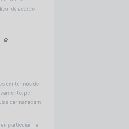
lico, de acordo
 e
es em termos de
oteamento, por
s vias permanecem
ea particular, na