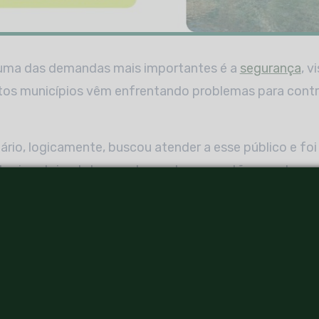
 uma das demandas mais importantes é a
segurança
, v
tos municípios vêm enfrentando problemas para contro
ário, logicamente, buscou atender a esse público e fo
horizontais e loteamentos se tornaram tão populares.
sticas de um condomínio horiz
izontal
é um empreendimento bastante interessante e,
mo em termos de imóveis residenciais para muitas pes
quire um terreno específico ou mesmo uma casa pronta