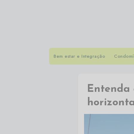
Bem estar e Integração
Condomín
Entenda 
horizont