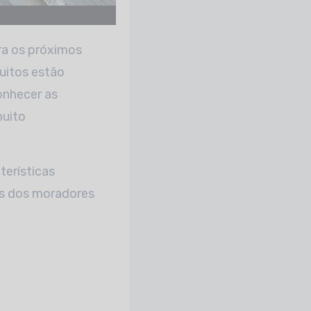
a os próximos
uitos estão
onhecer as
muito
erísticas
es dos moradores