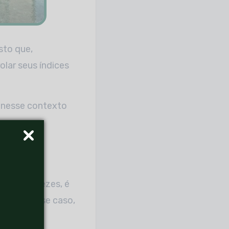
isto que,
lar seus índices
i nesse contexto
ontal
 muitas vezes, é
soas. Nesse caso,
, mas ele