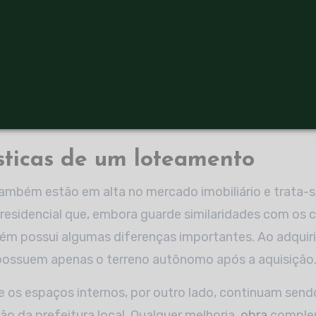
do parcialmente dono de outros espaços.
s comuns sejam de uso coletivo e geridas pela admini
bém são propriedade dos moradores e qualquer melhori
ada pela maioria, em assembleia geral. Fazem parte de
quadras, campos e até as ruas do local.
sticas de um loteamento
ambém estão em alta no mercado imobiliário e trata-s
esidencial que, embora guarde similaridades com os 
bém possui algumas diferenças importantes. Ao adquir
ossuem apenas o terreno autônomo após a aquisição
 os espaços internos, por outro lado, continuam sendo
ão da prefeitura local. Qualquer melhoria,
obra
comple