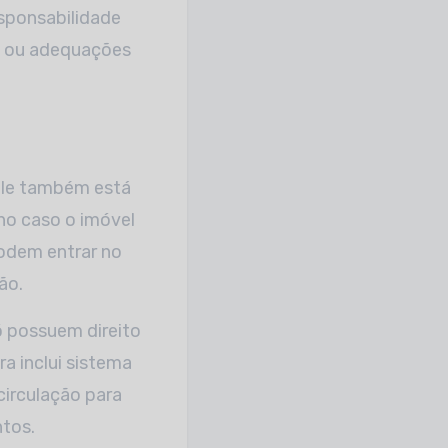
esponsabilidade
s ou adequações
ele também está
 no caso o imóvel
podem entrar no
ão.
ó possuem direito
a inclui sistema
circulação para
tos.