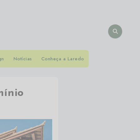
gn
Notícias
Conheça a Laredo
mínio