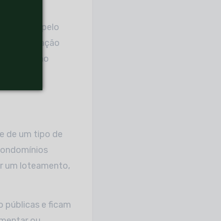
stração ou pelo
a ou alteração
ssa situação
e de um tipo de
condomínios
ir um loteamento,
.
 públicas e ficam
mentar ou