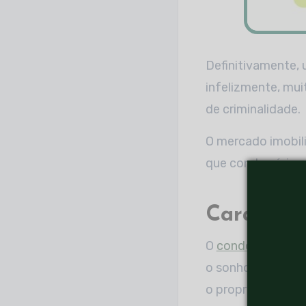
Definitivamente,
infelizmente, mui
de criminalidade.
O mercado imobili
que condomínios 
Caracterí
O
condomínio hor
o sonho de consu
o proprietário ad