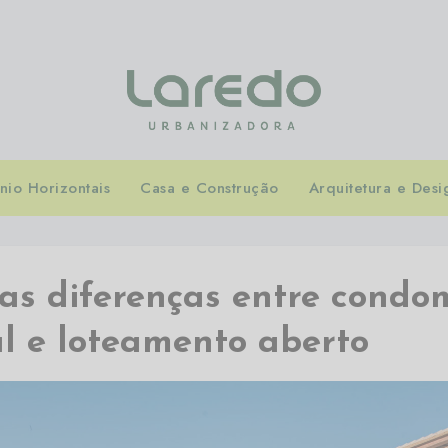
io Horizontais
Casa e Construção
Arquitetura e Desi
as diferenças entre condo
al e loteamento aberto