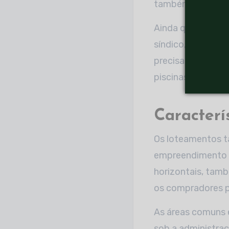
também acaba sen
Ainda que as área
síndico, elas tam
precisa ser aprov
piscinas, saunas, 
Caracterí
Os loteamentos t
empreendimento r
horizontais, tam
os compradores p
As áreas comuns e
sob a administraç