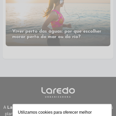
Viver perto das águas: por que escolher
morar perto do mar ou do rio?
A
Laredo Urbanizadora
desenvolve empreendimentos
Utilizamos cookies para oferecer melhor
planejados em Sergipe, unindo qualidade, segurança e