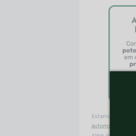
Estamos falando,
automação
em vig
Além disso, os fu