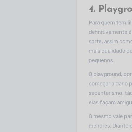
4. Playgr
Para quem tem fil
definitivamente é
sorte, assim com
mais qualidade d
pequenos.
O playground, po
começar a dar o p
sedentarismo, tão
elas façam amigui
O mesmo vale para
menores. Diante 