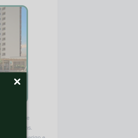
égicos e de
m as imagens.
uações de perigo e