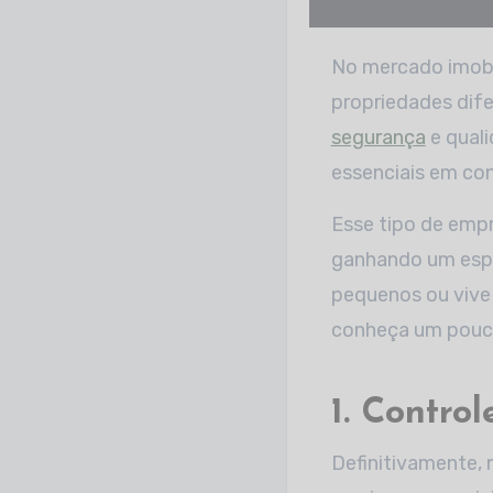
No mercado imobiliário atual, boa parte dos compradores em potencial está em busca de
propriedades dif
segurança
e quali
essenciais em con
Esse tipo de emp
ganhando um espa
pequenos ou vive 
conheça um pouco
1. Contro
Definitivamente, 