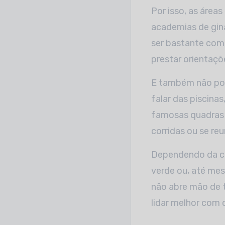
Por isso, as área
academias de gin
ser bastante comp
prestar orientaçõ
E também não pod
falar das piscinas
famosas quadras 
corridas ou se re
Dependendo da ci
verde ou, até mes
não abre mão de t
lidar melhor com 