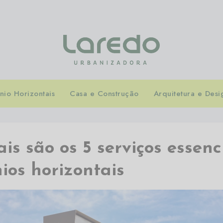
io Horizontais
Casa e Construção
Arquitetura e Desi
is são os 5 serviços essenc
ios horizontais