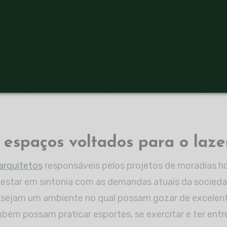
local, garantindo que nada esteja incomodando os hab
ivo é que, em linhas gerais, os moradores de um
condo
 padrão estão pensando em comprar a sua unidade e c
óprio processo de aquisição a empresa responsável já i
uda não apenas a deixar o empreendimento mais segur
e espaços voltados para o laze
arquiteto
s
responsáveis pelos projetos de moradias ho
star em sintonia com as demandas atuais da sociedad
sejam um ambiente no qual possam gozar de excelent
bém possam praticar esportes, se exercitar e ter ent