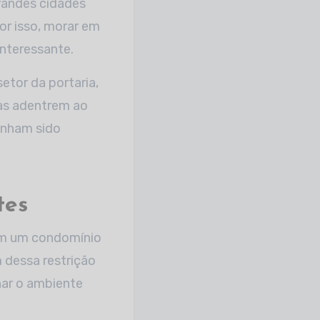
grandes cidades
or isso, morar em
interessante.
etor da portaria,
nas adentrem ao
enham sido
tes
 em um condomínio
 dessa restrição
nar o ambiente