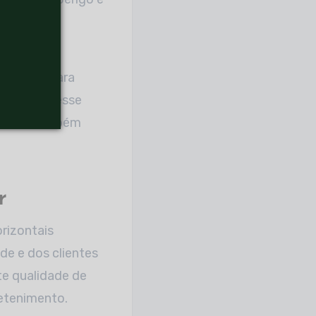
itantes.
mínio
onstruir para
dentifica esse
o, como também
r
rizontais
e e dos clientes
e qualidade de
retenimento.