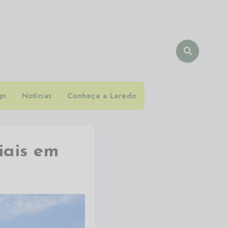
gn
Notícias
Conheça a Laredo
iais em