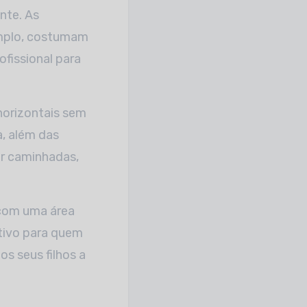
nte. As
emplo, costumam
fissional para
horizontais sem
a, além das
ar caminhadas,
 com uma área
itivo para quem
s seus filhos a