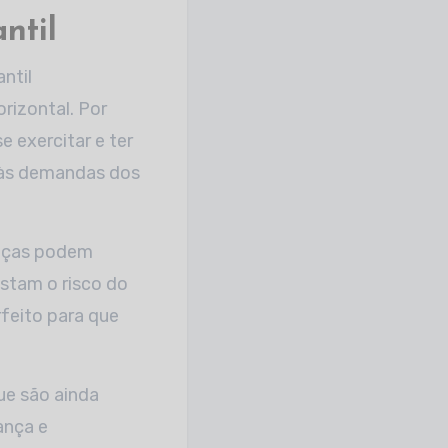
ntil
ntil
rizontal. Por
 exercitar e ter
 às demandas dos
anças podem
astam o risco do
feito para que
ue são ainda
ança e