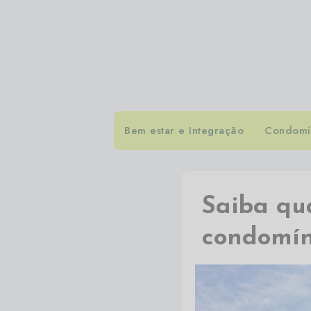
Bem estar e Integração
Condomín
Saiba qua
condomín