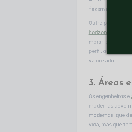
fazem rondas no 
Outro ponto posit
horizontal
de alto
morar logo. No pr
perfil, o que aj
valorizado.
3. Áreas 
Os engenheiros e
modernas devem e
modernos, que de
vida, mas que tam