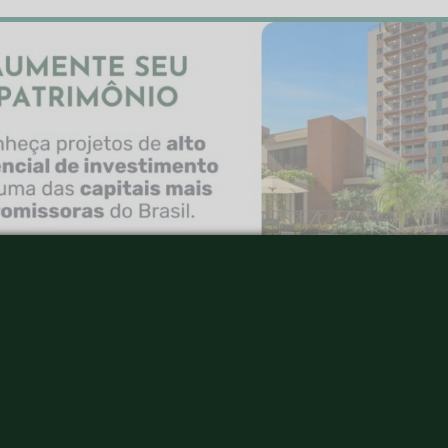
 por exemplo, de câmeras instaladas em pontos estrat
ilância, com uma central na qual os porteiros recebe
ncionários são muito bem treinados para enfrentar sit