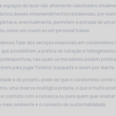
s e espaços de lazer são altamente valorizados atualme
ástica desses empreendimentos residenciais, por ex
letas e, eventualmente, permitem a entrada de um pro
es, como um coach ou um personal trainer.
emos falar dos serviços essenciais em condomínios 
, que possibilitam a prática de natação e hidroginástic
poliesportivas, nas quais os moradores podem pratic
unirem para jogar futebol, basquete e assim por diante.
dade e do projeto, pode ser que o condomínio conte
mo, uma reserva ecológica própria, o que é muito pos
er contato com a natureza ou para quem quer ensinar o
o meio ambiente e o conceito de sustentabilidade.