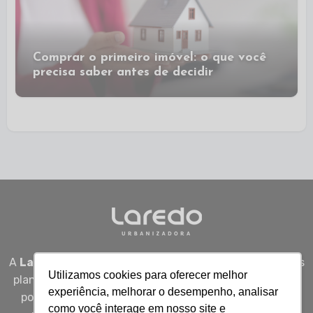
Comprar o primeiro imóvel: o que você
precisa saber antes de decidir
A
Laredo Urbanizadora
desenvolve empreendimentos
Utilizamos cookies para oferecer melhor
planejados em Sergipe, unindo qualidade, segurança e
experiência, melhorar o desempenho, analisar
potencial real de valorização para quem busca viver
como você interage em nosso site e