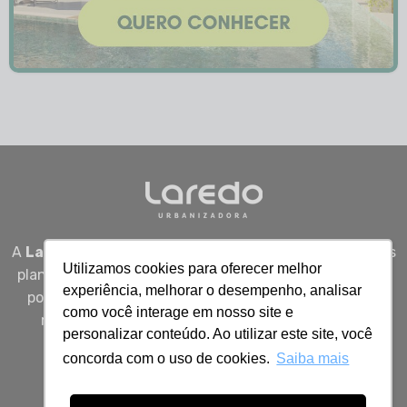
A
Laredo Urbanizadora
desenvolve empreendimentos
Utilizamos cookies para oferecer melhor
planejados em Sergipe, unindo qualidade, segurança e
experiência, melhorar o desempenho, analisar
potencial real de valorização para quem busca viver
como você interage em nosso site e
melhor, investir bem e construir patrimônio com
personalizar conteúdo. Ao utilizar este site, você
inteligência.
concorda com o uso de cookies.
Saiba mais