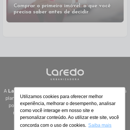
Comprar o primeiro imóvel: o que você
precisa saber antes de decidir
A
Laredo Urbanizadora
desenvolve empreendimentos
Utilizamos cookies para oferecer melhor
planejados em Sergipe, unindo qualidade, segurança e
experiência, melhorar o desempenho, analisar
potencial real de valorização para quem busca viver
como você interage em nosso site e
melhor, investir bem e construir patrimônio com
personalizar conteúdo. Ao utilizar este site, você
inteligência.
concorda com o uso de cookies.
Saiba mais