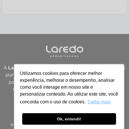
A
Laredo Urbanizadora
desenvolve empreendimentos
Utilizamos cookies para oferecer melhor
planejados em Sergipe, unindo qualidade, segurança e
experiência, melhorar o desempenho, analisar
potencial real de valorização para quem busca viver
como você interage em nosso site e
melhor, investir bem e construir patrimônio com
personalizar conteúdo. Ao utilizar este site, você
inteligência.
concorda com o uso de cookies.
Saiba mais
Ok, entendi!
© 2026 Todos os direitos reservados à Laredo Urbanizadora.