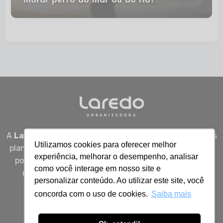
morar perto do mar ou do rio?
A
Laredo Urbanizadora
desenvolve empreendimentos
Utilizamos cookies para oferecer melhor
planejados em Sergipe, unindo qualidade, segurança e
experiência, melhorar o desempenho, analisar
potencial real de valorização para quem busca viver
como você interage em nosso site e
melhor, investir bem e construir patrimônio com
personalizar conteúdo. Ao utilizar este site, você
inteligência.
concorda com o uso de cookies.
Saiba mais