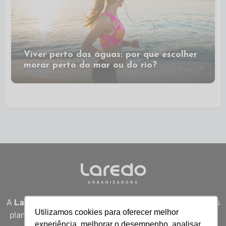
Viver perto das águas: por que escolher
morar perto do mar ou do rio?
A
Laredo Urbanizadora
desenvolve empreendimentos
Utilizamos cookies para oferecer melhor
planejados em Sergipe, unindo qualidade, segurança e
experiência, melhorar o desempenho, analisar