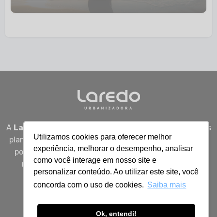
A
Laredo Urbanizadora
desenvolve empreendimentos
Utilizamos cookies para oferecer melhor
planejados em Sergipe, unindo qualidade, segurança e
experiência, melhorar o desempenho, analisar
potencial real de valorização para quem busca viver
como você interage em nosso site e
melhor, investir bem e construir patrimônio com
personalizar conteúdo. Ao utilizar este site, você
inteligência.
concorda com o uso de cookies.
Saiba mais
Ok, entendi!