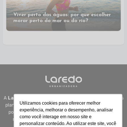
Viver perto das águas: por que escolher
morar perto do mar ou do rio?
A
Laredo Urbanizadora
desenvolve empreendimentos
Utilizamos cookies para oferecer melhor
planejados em Sergipe, unindo qualidade, segurança e
experiência, melhorar o desempenho, analisar
potencial real de valorização para quem busca viver
como você interage em nosso site e
melhor, investir bem e construir patrimônio com
personalizar conteúdo. Ao utilizar este site, você
inteligência.