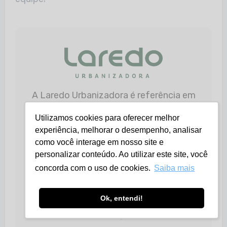
A Laredo Urbanizadora é referência em
empreendimentos planejados com
Utilizamos cookies para oferecer melhor
qualidade, segurança e alta
experiência, melhorar o desempenho, analisar
valorização.
como você interage em nosso site e
personalizar conteúdo. Ao utilizar este site, você
Se você busca proteger e fazer
concorda com o uso de cookies.
Saiba mais
crescer seu patrimônio, descubra
as oportunidades exclusivas que
oferecemos em localizações
Ok, entendi!
estratégicas.