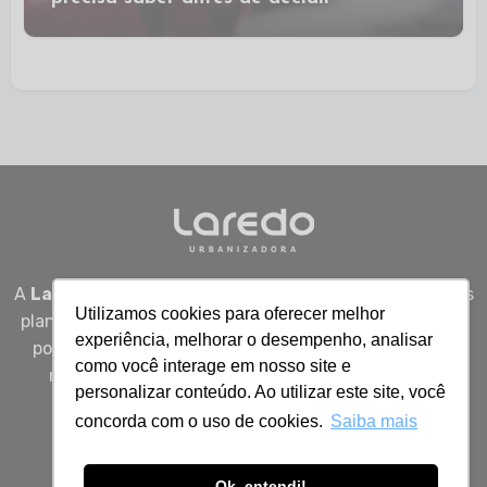
A
Laredo Urbanizadora
desenvolve empreendimentos
Utilizamos cookies para oferecer melhor
planejados em Sergipe, unindo qualidade, segurança e
experiência, melhorar o desempenho, analisar
potencial real de valorização para quem busca viver
como você interage em nosso site e
melhor, investir bem e construir patrimônio com
personalizar conteúdo. Ao utilizar este site, você
inteligência.
concorda com o uso de cookies.
Saiba mais
Ok, entendi!