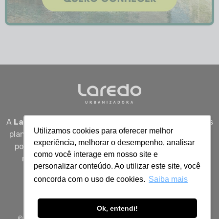
A
Laredo Urbanizadora
desenvolve empreendimentos
Utilizamos cookies para oferecer melhor
planejados em Sergipe, unindo qualidade, segurança e
experiência, melhorar o desempenho, analisar
potencial real de valorização para quem busca viver
como você interage em nosso site e
melhor, investir bem e construir patrimônio com
personalizar conteúdo. Ao utilizar este site, você
inteligência.
concorda com o uso de cookies.
Saiba mais
Ok, entendi!
© 2026 Todos os direitos reservados à Laredo Urbanizadora.