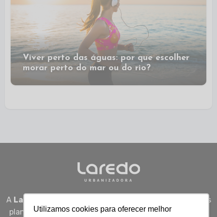
Viver perto das águas: por que escolher
morar perto do mar ou do rio?
A
Laredo Urbanizadora
desenvolve empreendimentos
Utilizamos cookies para oferecer melhor
planejados em Sergipe, unindo qualidade, segurança e