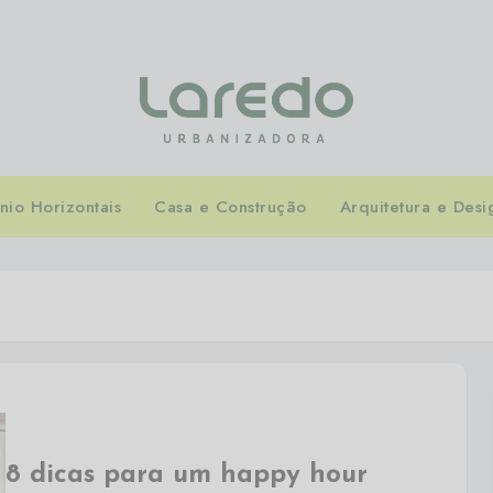
io Horizontais
Casa e Construção
Arquitetura e Desi
8 dicas para um happy hour