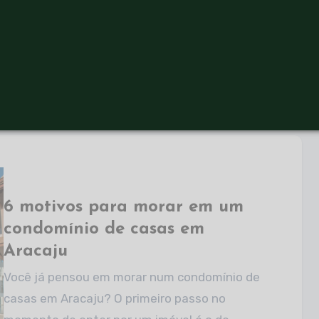
No entanto, será que o empreendimento
responsável pelo seu lar trata você de…
6 motivos para morar em um
condomínio de casas em
Aracaju
Você já pensou em morar num condomínio de
casas em Aracaju? O primeiro passo no