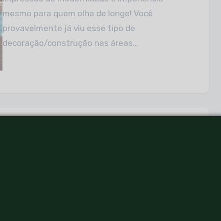
mesmo para quem olha de longe! Você
provavelmente já viu esse tipo de
decoração/construção nas áreas…
Laredo Urbanizadora: saiba
como foi a jornada de busca de
Melício Vasconcelos
Que “você não é todo mundo”, sua mãe já deve
ter reforçado bastante quando era mais novo.