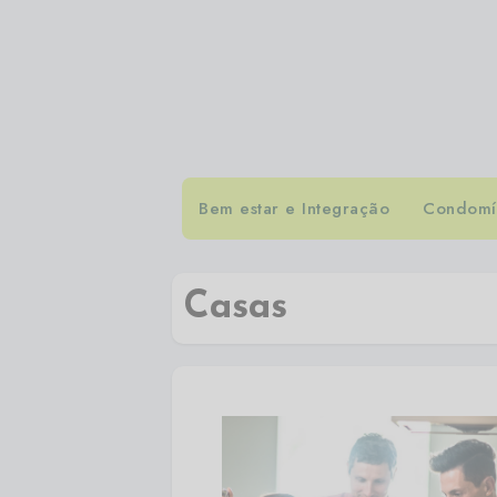
Bem estar e Integração
Condomín
Casas