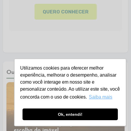
QUERO CONHECER
Utilizamos cookies para oferecer melhor
Outros Artigos Que Você Pode Gostar!
experiência, melhorar o desempenho, analisar
como você interage em nosso site e
personalizar conteúdo. Ao utilizar este site, você
concorda com o uso de cookies.
Saiba mais
Ok, entendi!
A importância da posição solar na
escolha do imóvel