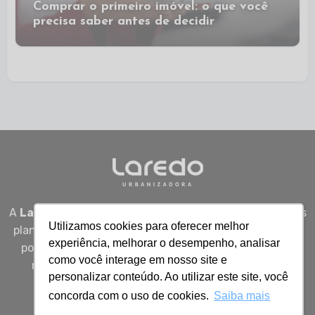
Comprar o primeiro imóvel: o que você
precisa saber antes de decidir
A
Laredo Urbanizadora
desenvolve empreendimentos
Utilizamos cookies para oferecer melhor
planejados em Sergipe, unindo qualidade, segurança e
experiência, melhorar o desempenho, analisar
potencial real de valorização para quem busca viver
como você interage em nosso site e
melhor, investir bem e construir patrimônio com
personalizar conteúdo. Ao utilizar este site, você
inteligência.
concorda com o uso de cookies.
Saiba mais