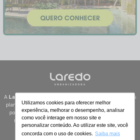
A
Laredo Urbanizadora
desenvolve empreendimentos
Utilizamos cookies para oferecer melhor
planejados em Sergipe, unindo qualidade, segurança e
experiência, melhorar o desempenho, analisar
potencial real de valorização para quem busca viver
como você interage em nosso site e
melhor, investir bem e construir patrimônio com
personalizar conteúdo. Ao utilizar este site, você
inteligência.
concorda com o uso de cookies.
Saiba mais