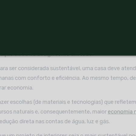
ldings?
des
(em tradução literal) nada mais são do que a aplic
de aos projetos construtivos.
dência ecologicamente correta
não se restringe à de
ução civil e no design como um todo.
ara ser considerada sustentável, uma casa deve atend
anas com conforto e eficiência. Ao mesmo tempo, de
rar economia.
azer escolhas (de materiais e tecnologias) que reflet
rsos naturais e, consequentemente, maior
economia 
redução direta nas contas de água, luz e gás.
ue um projeto de interiores seja o mais sustentável pos