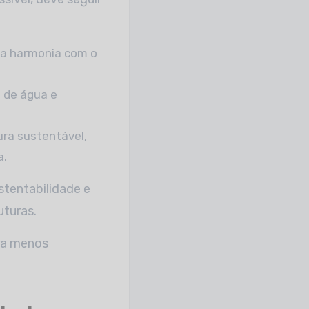
nha harmonia com o
 de água e
ura sustentável,
a.
stentabilidade e
uturas.
era menos