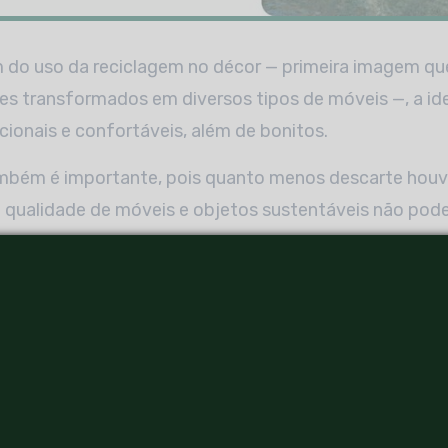
 do uso da reciclagem no décor — primeira imagem qu
s transformados em diversos tipos de móveis —, a ide
ionais e confortáveis, além de bonitos.
ambém é importante, pois quanto menos descarte houve
 a qualidade de móveis e objetos sustentáveis não pod
ta de supervalorizar o custo das peças: para tornar os
icamente viáveis, os profissionais empregam uma séri
belos e interessantes, os resultados são dignos de capa
o e como funcionam as cham