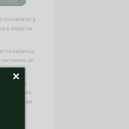
e costuma vir à
ia é deixar os
r na natureza,
e ser menos do
 projetos de
e de soluções
s de revistas!
adas