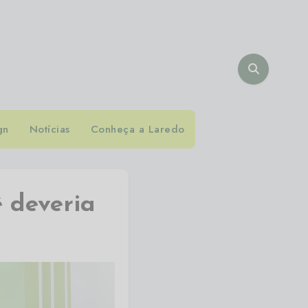
gn
Notícias
Conheça a Laredo
ê deveria