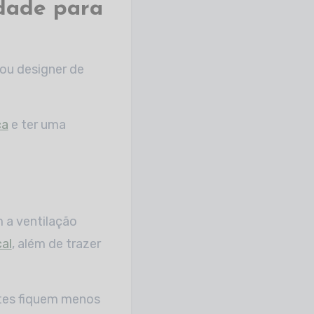
idade para
ou designer de
ca
e ter uma
 a ventilação
cal
, além de trazer
ntes fiquem menos