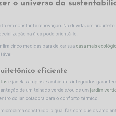
er o universo da sustentabil
to em constante renovação. Na dúvida, um arquiteto 
pecialização na área pode orientá-lo.
nfira cinco medidas para deixar sua
casa mais ecológi
tável.
uitetônico eficiente
rtas
e janelas amplas e ambientes integrados garantem
plantação de um telhado verde e/ou de um
jardim verti
entro do lar, colabora para o conforto térmico.
o microclima construído, o qual faz com que os ambie