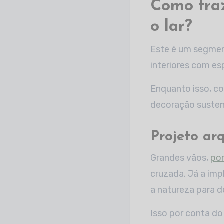
Como traz
o lar?
Este é um segmen
interiores com es
Enquanto isso, co
decoração susten
Projeto arq
Grandes vãos,
po
cruzada. Já a im
a natureza para d
Isso por conta d