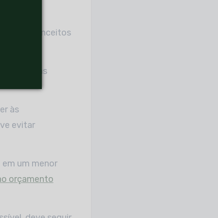
ação dos conceitos
coração, mas
er às
ve evitar
em em um menor
no orçamento
sível, deve seguir