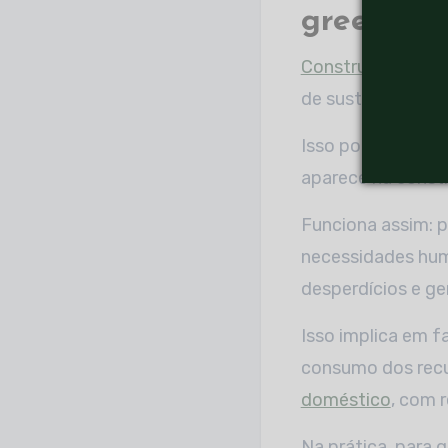
green bui
Construções ver
de sustentabilida
Isso porque, a
ten
aparece na constr
Funciona assim: p
necessidades hum
desperdícios e ge
Isso implica em f
consumo dos recu
doméstico
, com 
Na prática, para q