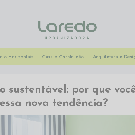
io Horizontais
Casa e Construção
Arquitetura e Desi
 sustentável: por que voc
nessa nova tendência?