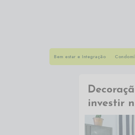
Bem estar e Integração
Condomín
Decoração
investir 