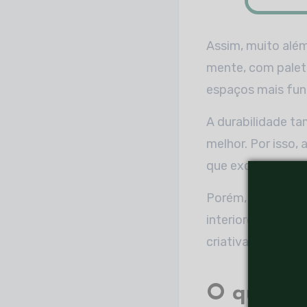
Assim, muito além
mente, com palete
espaços mais func
A durabilidade t
melhor. Por isso,
que excelente.
Porém, não se tra
interiores econom
criativas. De tão 
O que sã