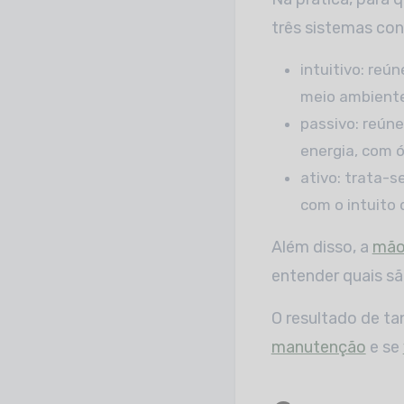
três sistemas co
intuitivo: reú
meio ambiente
passivo: reún
energia, com ó
ativo: trata-s
com o intuito
Além disso, a
mão
entender quais sã
O resultado de ta
manutenção
e se