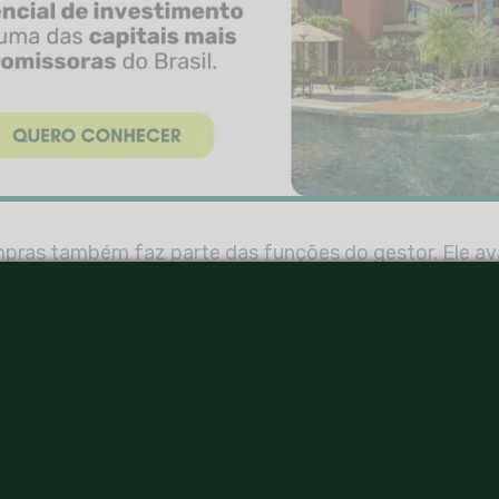
pras também faz parte das funções do gestor. Ele av
ntidade necessária para cada etapa. Assim ele garant
a adquirido antes do tempo previsto para a instalação 
 podendo sofrer avarias ou mesmo ser quebrado.
tante é o planejamento do canteiro. É preciso organiza
sórias (banheiros, espaço para funcionários e ferrament
e decidir o tamanho e a capacidade dos equipamentos