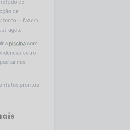
 método de
ecção de
 atento — fazem
estragos.
ir a
piscina
com
videnciar outro
mpactar nos
contatos prontos
nais