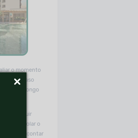
aliar o momento
e que um vaso
e fique um longo
r e construir
as), controlar o
. Isso sem contar