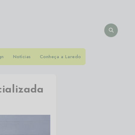
gn
Notícias
Conheça a Laredo
cializada