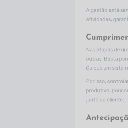
A gestão está se
atividades, garan
Cumprimen
Nas etapas de uma
outras. Basta pen
Ou que um sistema
Por isso, control
produtivo, poucos
junto ao cliente.
Antecipaç