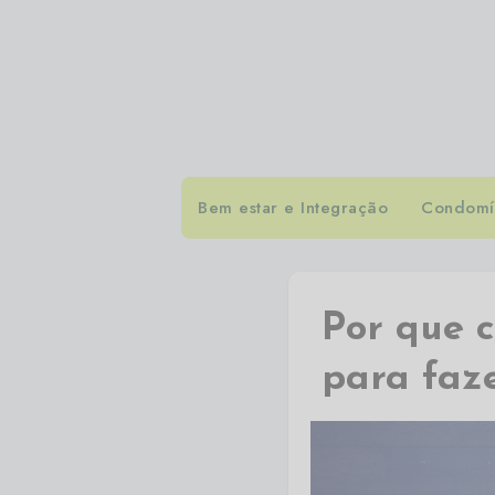
Bem estar e Integração
Condomín
Por que 
para faz