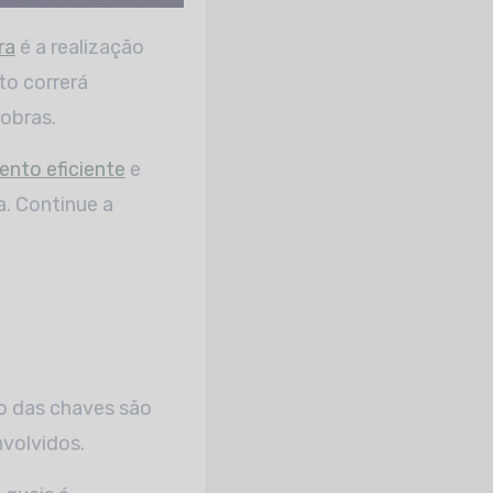
ra
é a realização
to correrá
obras.
nto eficiente
e
a. Continue a
to das chaves são
nvolvidos.