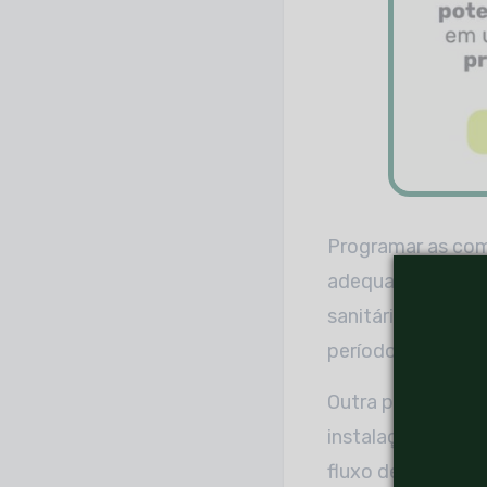
Programar as com
adequado e a qua
sanitário não sej
período sem uso,
Outra parte impor
instalações provi
fluxo de pessoas 