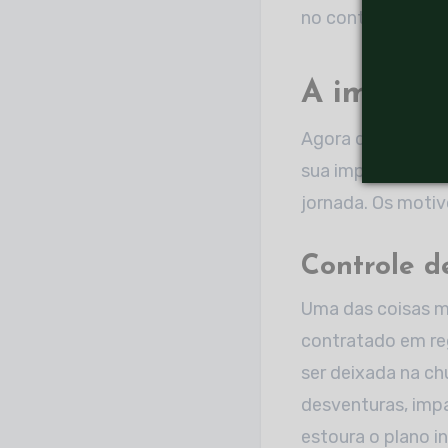
no controle e aco
A importâ
Agora que já sabe
sua importância. 
jornada. Os motiv
Controle d
Uma das coisas ma
contratado em re
ser deixada na c
desventuras, imp
estoura o plano ini