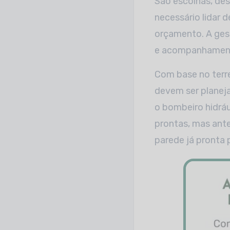
São escolhas, des
necessário lidar d
orçamento. A gest
e acompanhament
Com base no terre
devem ser planeja
o bombeiro hidráu
prontas, mas ante
parede já pronta p