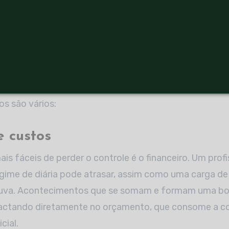
mpanhamento, seja na qualidade ou na produtividade 
ncia de uma gestão de obras 
mos em que consiste o gerenciamento de obras, fica f
Uma gestão eficiente é diretamente responsável pelo 
os são vários:
e custos
is fáceis de perder o controle é o financeiro. Um profi
gime de diária pode atrasar, assim como uma carga d
huva. Acontecimentos que se somam e formam uma bo
actando diretamente no orçamento, que consome a co
cial.