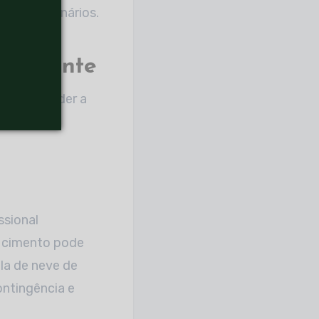
dos funcionários.
eficiente
ácil entender a
sucesso da
ssional
e cimento pode
la de neve de
ntingência e