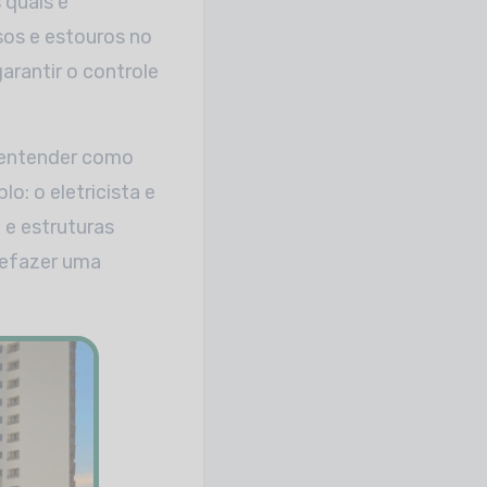
 quais é
asos e estouros no
arantir o controle
a entender como
: o eletricista e
 e estruturas
refazer uma