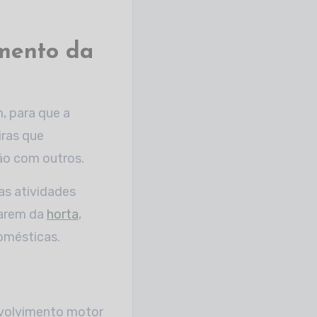
imento da
, para que a
iras que
ão com outros.
as atividades
darem da
horta
,
domésticas.
nvolvimento motor