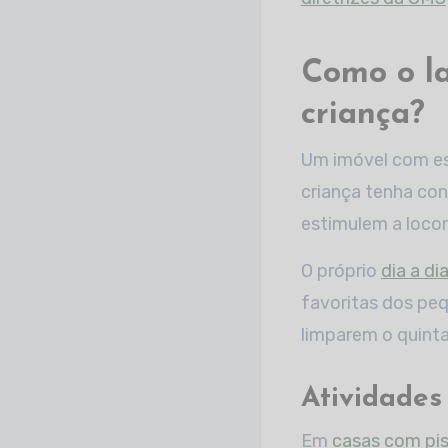
Como o la
criança?
Um imóvel com esp
criança tenha con
estimulem a loco
O próprio
dia a d
favoritas dos peq
limparem o quint
Atividades
Em
casas com pis