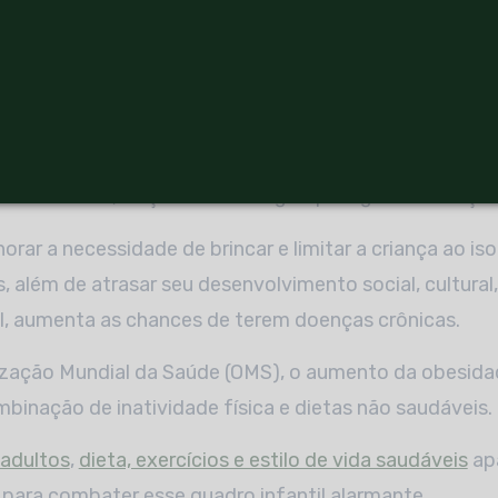
os dois aos sete anos de idade as crianças entram no u
alem da simbologia para reproduzir os papéis sociais qu
or volta dos oito anos de idade as crianças passam a se
tamentos e entender objetivos de jogos com graus de d
a faixa etária, traçando estratégias para guiar suas açõe
norar a necessidade de brincar e limitar a criança ao i
s, além de atrasar seu desenvolvimento social, cultural
l, aumenta as chances de terem doenças crônicas.
zação Mundial da Saúde (OMS), o aumento da obesidad
binação de inatividade física e dietas não saudáveis.
adultos
,
dieta, exercícios e estilo de vida saudáveis
ap
para combater esse quadro infantil alarmante.