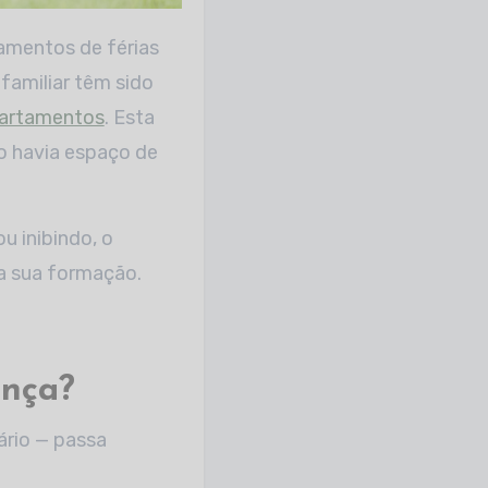
familiar têm sido
artamentos
. Esta
do havia espaço de
u inibindo, o
a sua formação.
ança?
ário — passa