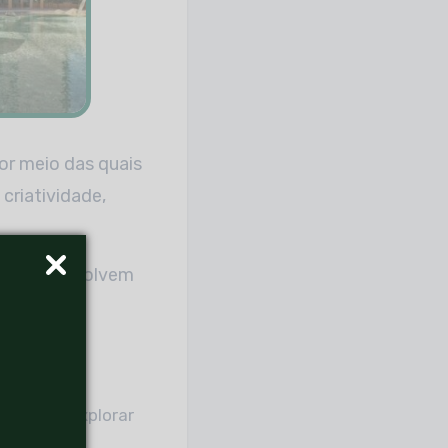
or meio das quais
criatividade,
 — se desenvolvem
ntos e
iversas
 deixem explorar