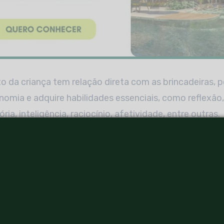
 da criança tem relação direta com as brincadeiras, p
nomia e adquire habilidades essenciais, como reflexão, 
a, inteligência, raciocínio, afetividade, entre outras.
eras — social, cultural, cognitiva, física e emocional
 brincar, momento em que a criança elabora conhecime
icamente, existem três tipos de brincadeiras:
 até os dois anos de idade, os pequenos desenvolvem d
motoras, pedindo que os adultos os coloquem no chão e