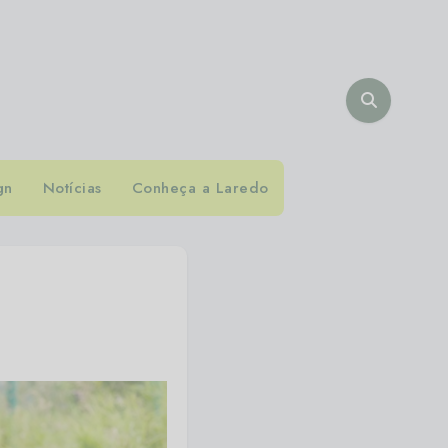
gn
Notícias
Conheça a Laredo