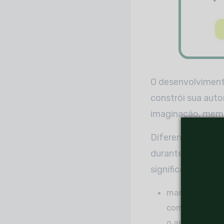
O desenvolvimento
constrói sua auto
imaginação, memóri
Diferentes atmosf
durante o ato de
significados. Bas
manipulação —
competências 
o ambiente;