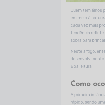
Quem tem filhos pequenos sabe que bufês com áreas ao ar livre, acampamentos de férias
em meio à naturez
cada vez mais pr
tendência reflete
sobra para brincar 
Neste artigo, en
desenvolvimento 
Boa leitura!
Como ocor
A primeira infânc
rápido, sendo uma