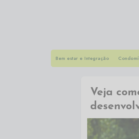
Bem estar e Integração
Condomín
Veja com
desenvol