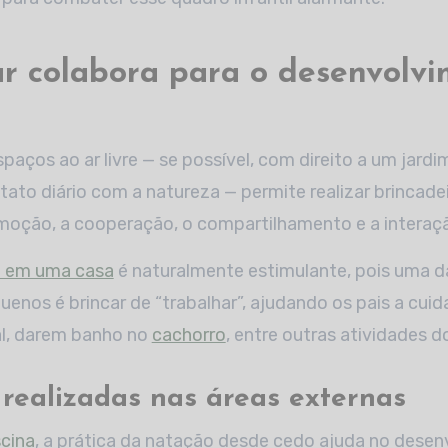
r colabora para o desenvolv
aços ao ar livre — se possível, com direito a um jardim
tato diário com a natureza — permite realizar brincade
moção, a cooperação, o compartilhamento e a interaç
ia em uma casa
é naturalmente estimulante, pois uma d
uenos é brincar de “trabalhar”, ajudando os pais a cui
al, darem banho no
cachorro
, entre outras atividades 
 realizadas nas áreas externas
cina
, a prática da natação desde cedo ajuda no dese