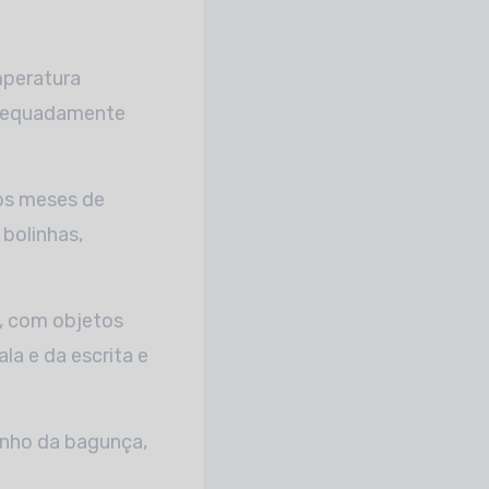
mperatura
adequadamente
 os meses de
bolinhas,
, com objetos
a e da escrita e
inho da bagunça,