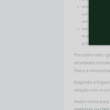
imaginação — d
conta” e se v
universo;
competição — p
moldar compor
próprios para 
Por outro lado, ig
atividades virtuai
físico e emociona
Segundo a Organi
relação com a com
Assim como para
diretrizes da OMS