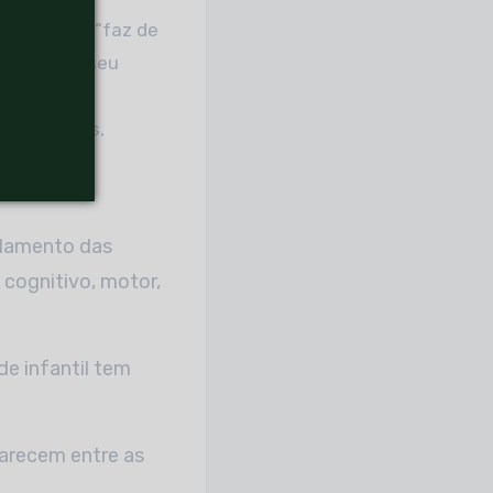
niverso do “faz de
e compõem seu
guir regras,
ificuldade
s.
solamento das
, cognitivo, motor,
e infantil tem
arecem entre as