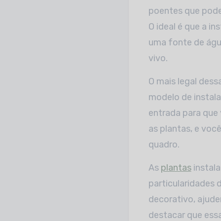
poentes que pode
O ideal é que a in
uma fonte de água
vivo.
O mais legal dess
modelo de instal
entrada para que 
as plantas, e voc
quadro.
As
plantas
instala
particularidades 
decorativo, ajude
destacar que essa