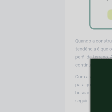
Quando a constru
tendência é que o
perfil de terreno
contínuo de
ar-c
Com as nossas di
para quem vai co
buscar por profis
seguir.