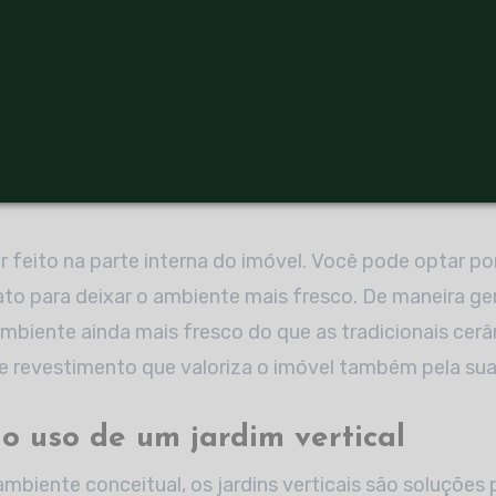
stimentos frios na faixada
o
projeto arquitetônico
do imóvel é importante conside
revestimentos frios nas áreas externas. Esses mater
 do calor ao deixarem o ambiente mais fresco. Hoje, 
is usados são a ardósia, granito, mármore e pedras na
feito na parte interna do imóvel. Você pode optar po
to para deixar o ambiente mais fresco. De maneira ger
ambiente ainda mais fresco do que as tradicionais cer
de revestimento que valoriza o imóvel também pela sua
no uso de um jardim vertical
ambiente conceitual, os jardins verticais são soluções 