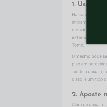
1. Use reve
Na concepção d
implementação de 
reduzir o impacto
externos frios ma
Tomé.
O mesmo pode ser 
piso em porcelana
tende a deixar o 
disso, é um tipo 
2. Aposte 
Além de deixar o 