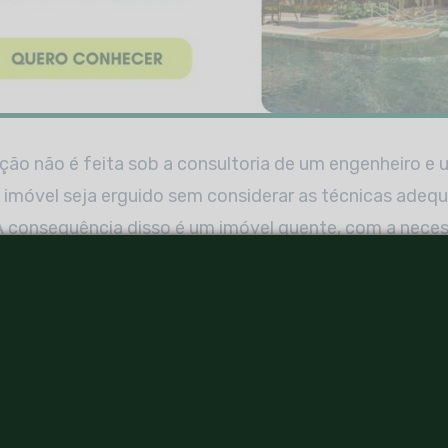
ção não é feita sob a consultoria de um engenheiro e
 imóvel seja erguido sem considerar as técnicas adeq
. A consequência disso é um imóvel quente, com a nece
ondicionado
, o que encarece a conta de energia.
cas, você conhecerá soluções para terrenos poentes 
nstruir quanto para quem já tem um imóvel poente. L
sionais especializados para ajudar você a colocar em pr