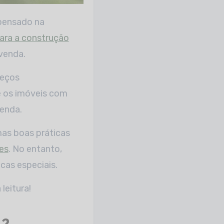
para a construção
evenda.
reços
e os imóveis com
venda.
as boas práticas
res
. No entanto,
cas especiais.
leitura!