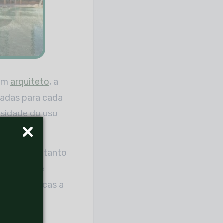
 um
arquiteto
, a
uadas para cada
ssidade do uso
que servem tanto
embre-se de
ática as dicas a