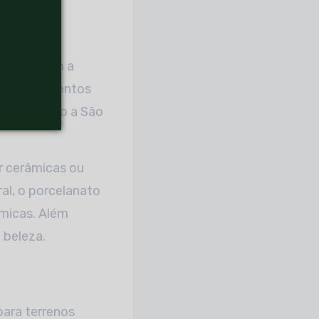
rar a
iais ajudam a
os revestimentos
turais, como a São
r cerâmicas ou
al, o porcelanato
âmicas. Além
 beleza.
para terrenos