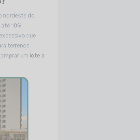
o?
ão nordeste do
 até 10%
 excessivo que
ara terrenos
 comprar um
lote a