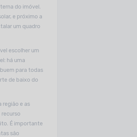
terna do imóvel.
solar, e próximo a
stalar um quadro
ível escolher um
el: há uma
ribuem para todas
arte de baixo do
 região e as
m recurso
ito. É importante
ntas são