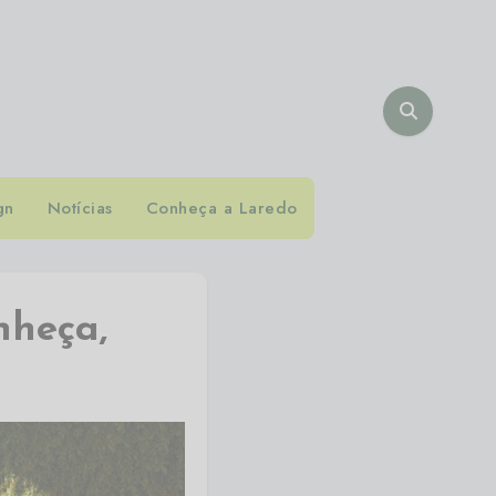
gn
Notícias
Conheça a Laredo
nheça,