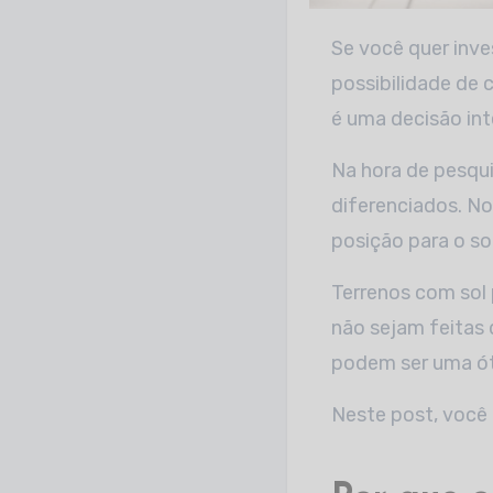
Se você quer investir e ampliar seu patrimônio, com certeza já deve ter pensado na
possibilidade de
é uma decisão int
Na hora de pesqui
diferenciados. No
posição para o so
Terrenos com sol
não sejam feitas 
podem ser uma óti
Neste post, você 