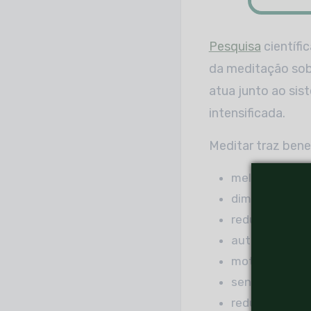
Pesquisa
científi
da meditação sobr
atua junto ao si
intensificada.
Meditar traz bene
melhora na at
diminuição de
redução do es
autoconhecim
motivação;
sensação de p
redução da an