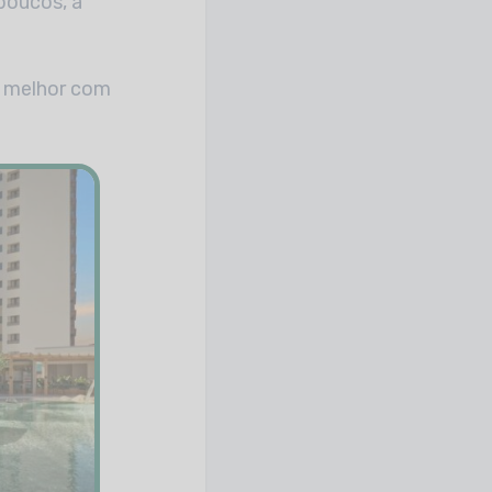
poucos, a
r melhor com