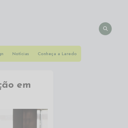
gn
Notícias
Conheça a Laredo
ção em