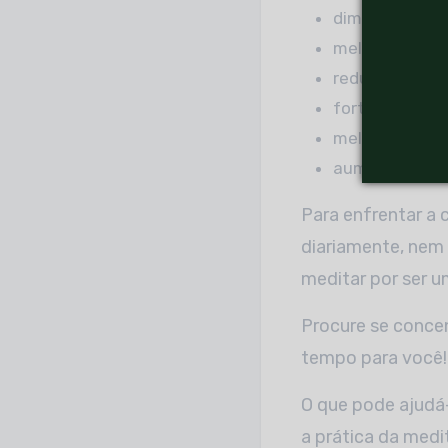
diminuição da 
melhora da au
redução da pre
fortaleciment
melhora do hu
aumento da cr
Para enfrentar a 
diariamente, nem 
meditar por ser u
Procure se conce
tempo para você!
O que pode ajudá
a prática da medi