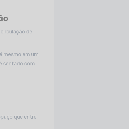
ão
 circulação de
até mesmo em um
cê sentado com
spaço que entre