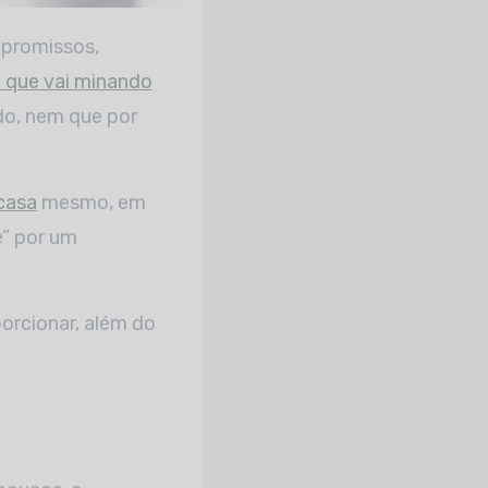
 que vai minando
ndo, nem que por
casa
mesmo, em
e” por um
orcionar, além do