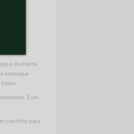
orpo e da mente
não consegue
treino.
problemas. É um
um cantinho para