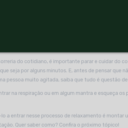
insônia;
toestima;
ssão arterial;
o da imunidade;
mor;
iatividade.
correria do cotidiano, é importante parar e cuidar do c
que seja por alguns minutos. E, antes de pensar que 
ma pessoa muito agitada, saiba que tudo é questão de 
ntrar na respiração ou em algum mantra e esqueça os 
-lo a entrar nesse processo de relaxamento é montar 
tação. Quer saber como? Confira o próximo tópico!