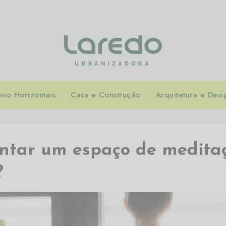
io Horizontais
Casa e Construção
Arquitetura e Desi
tar um espaço de medita
?