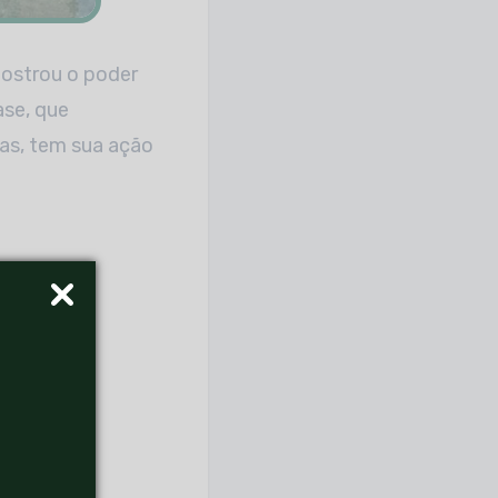
mostrou o poder
ase, que
as, tem sua ação