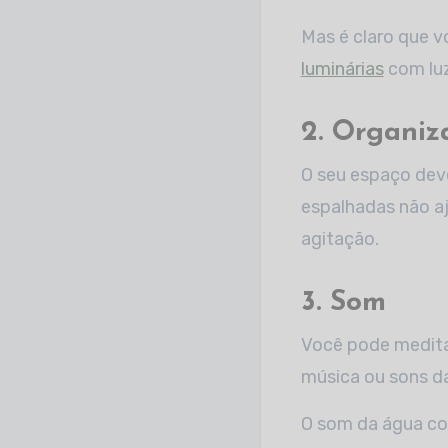
Mas é claro que vo
luminárias
com luz
2. Organiz
O seu espaço dev
espalhadas não aj
agitação.
3. Som
Você pode meditar
música ou sons d
O som da água co