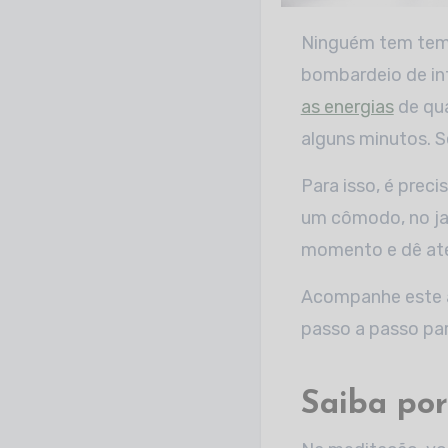
Ninguém tem tempo para nada: é muita correria para dar conta dos compromissos,
bombardeio de in
as energias
de qua
alguns minutos. 
Para isso, é prec
um cômodo, no jar
momento e dê ate
Acompanhe este a
passo a passo par
Saiba por